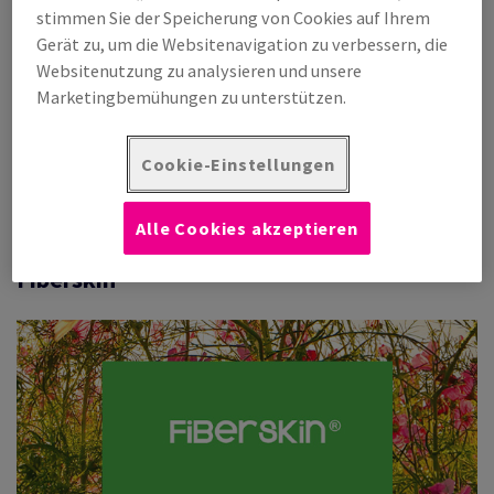
stimmen Sie der Speicherung von Cookies auf Ihrem
Gehen Sie über Standardpapier hinaus und bieten Sie Ihren
Gerät zu, um die Websitenavigation zu verbessern, die
Kunden einzigartige Lösungen mit Mehrwert durch Xerox
Websitenutzung zu analysieren und unsere
Spezialmedien. Getestet von Xerox Labors, um höchste
Marketingbemühungen zu unterstützen.
Qualität und optimale Leistung in Ihrem Xerox Gerät zu
gewährleisten.
Cookie-Einstellungen
Entdecken Sie die Marke
Alle Cookies akzeptieren
Fiberskin