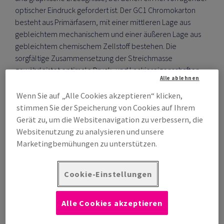
optischer Eindruck gefordert ist. Der GC1 Chromokarton
besteht aus Primärfasern, mit einer mittleren Lage aus
gebleichtem mechanischem und einer äußeren Lage aus
gebleichtem chemischem Zellstoff bestehen. Die
sorgfältige Zusammensetzung der Streichmasse
gewährleistet optimale Druck- und Lackiereigenschaften.
Alle ablehnen
Wenn Sie auf „Alle Cookies akzeptieren“ klicken,
stimmen Sie der Speicherung von Cookies auf Ihrem
Gerät zu, um die Websitenavigation zu verbessern, die
Jetzt bestellen
Websitenutzung zu analysieren und unsere
Marketingbemühungen zu unterstützen.
Zur Sortimentsübersicht
Kontaktieren
Cookie-Einstellungen
Alle Cookies akzeptieren
Der vollgestrichene Chromokarton mit mittlerem Glanz
erzielt ausgezeichnete Resultate sowohl bei