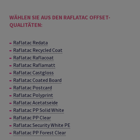
WÄHLEN SIE AUS DEN RAFLATAC OFFSET-
QUALITÄTEN:
Raflatac Redata
Raflatac Recycled Coat
Raflatac Raflacoat
Raflatac Raflamatt
Raflatac Castgloss
Raflatac Coated Board
Raflatac Postcard
Raflatac Polyprint
Raflatac Acetatseide
Raflatac PP Solid White
Raflatac PP Clear
Raflatac Security White PE
Raflatac PP Forest Clear