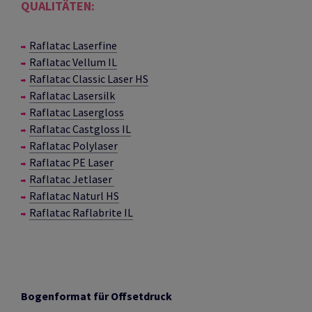
QUALITÄTEN:
Raflatac Laserfine
Raflatac Vellum IL
Raflatac Classic Laser HS
Raflatac Lasersilk
Raflatac Lasergloss
Raflatac Castgloss IL
Raflatac Polylaser
Raflatac PE Laser
Raflatac Jetlaser
Raflatac Naturl HS
Raflatac Raflabrite IL
Bogenformat für Offsetdruck