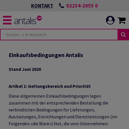
02234-2055 0
KONTAKT
-
NEN & BEREICHE
TUNGEN
Einkaufsbedingungen Antalis
Stand Juni 2020
HYGIENE
S POSITIVEN
Artikel 1: Geltungsbereich und Priorität
Diese allgemeinen Einkaufsbedingungen legen
UNIKATION
zusammen mit der entsprechenden Bestellung die
UNSERER
verbindlichen Bedingungen für Lieferungen,
G
Ausrüstungen, Einrichtungen und Dienstleistungen (im
ELT
Folgenden «die Ware») fest, die vom Unternehmen
N SCHÜTZEN UND