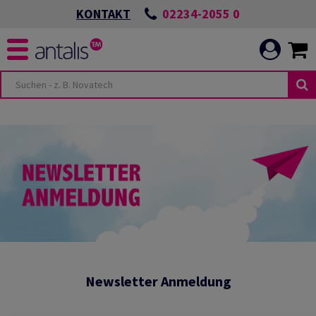
02234-2055 0
KONTAKT
-
NEN & BEREICHE
TUNGEN
HYGIENE
S POSITIVEN
UNIKATION
UNSERER
G
Newsletter Anmeldung
ELT
N SCHÜTZEN UND