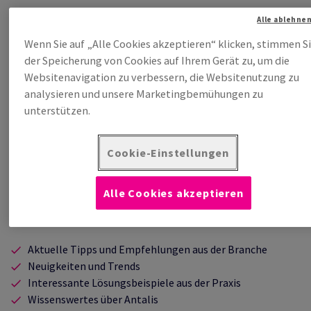
Alle ablehne
Wenn Sie auf „Alle Cookies akzeptieren“ klicken, stimmen S
ORBILDLICHKEIT
Webshopkonto erstellen
der Speicherung von Cookies auf Ihrem Gerät zu, um die
Websitenavigation zu verbessern, die Websitenutzung zu
analysieren und unsere Marketingbemühungen zu
unterstützen.
Jetzt unseren Newsletter abonnieren und keine wichtigen
Cookie-Einstellungen
Informationen mehr verpassen.
Alle Cookies akzeptieren
IHRE VORTEILE ALS NEWSLETTER-ABONNENT
Aktuelle Tipps und Empfehlungen aus der Branche
Neuigkeiten und Trends
Interessante Lösungsbeispiele aus der Praxis
Wissenswertes über Antalis