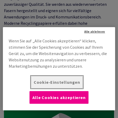
zuverlässiger Qualität. Sie werden aus wiederverwerteten
Fasern hergestellt und eignen sich für vielfältige
Anwendungen im Druck- und Kommunikationsbereich.
Moderne Recyclingpapiere erfüllen dabei hohe
Anforderungen an Optik, Haptik und Verarbeitbarkeit.
Alle ablehnen
Lernen Sie die Besonderheiten der einzelnen Produkte
Wenn Sie auf „Alle Cookies akzeptieren“ klicken,
kennen und erfahren Sie auf den folgenden Seiten mehr über
stimmen Sie der Speicherung von Cookies auf Ihrem
die jeweiligen Marken und ihre Einsatzmöglichkeiten.
Gerät zu, um die Websitenavigation zu verbessern, die
Websitenutzung zu analysieren und unsere
Marketingbemühungen zu unterstützen.
Cocoon
Cookie-Einstellungen
Alle Cookies akzeptieren