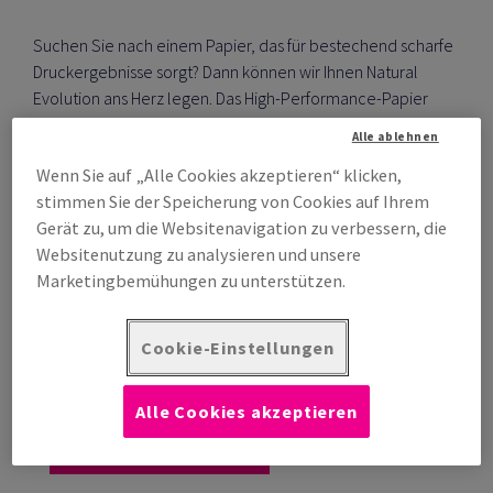
Suchen Sie nach einem Papier, das für bestechend scharfe
Druckergebnisse sorgt? Dann können wir Ihnen Natural
Evolution ans Herz legen. Das High-Performance-Papier
vom Hersteller Cordenons besticht durch seine weiche
Alle ablehnen
Oberfläche mit Spezialpigmentierung. Möchten Sie Ihr
Wenn Sie auf „Alle Cookies akzeptieren“ klicken,
umweltbewusstes Image widerspiegeln, empfehlen wir
stimmen Sie der Speicherung von Cookies auf Ihrem
Ihnen das 100% Recyclingpapier Natural Green Evolution,
Gerät zu, um die Websitenavigation zu verbessern, die
unser neuestes Mitglied der Premiumpapierfamilie.
Für
Websitenutzung zu analysieren und unsere
Prints, die so lebendig sind, wie die Natur.
Marketingbemühungen zu unterstützen.
Jetzt bestellen
Cookie-Einstellungen
Zur Sortimentsübersicht
Alle Cookies akzeptieren
Kontaktieren