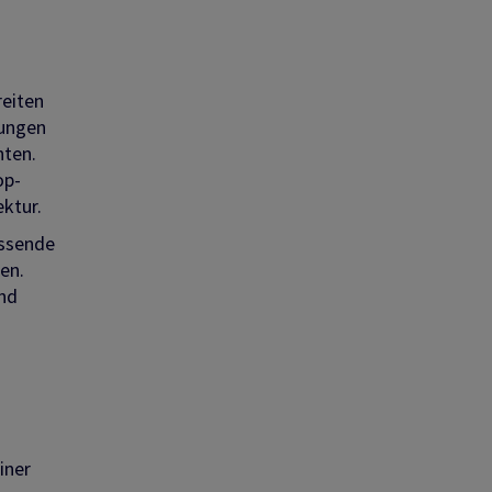
reiten
tungen
hten.
op-
ktur.
assende
en.
und
iner