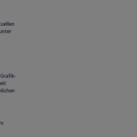
tuellen
unter
Grafik-
eit
nlichen
um