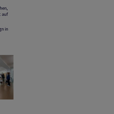
hen,
t auf
gn in