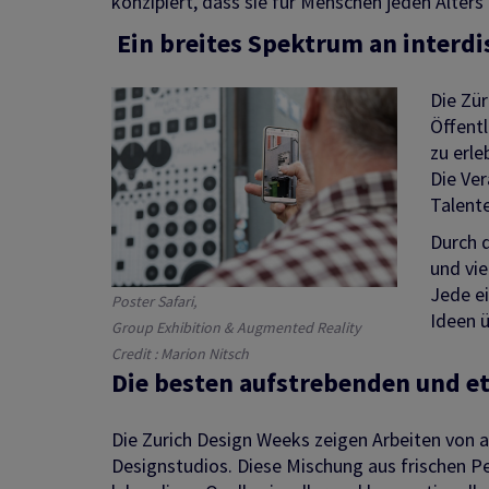
konzipiert, dass sie für Menschen jeden Alter
Ein breites Spektrum an interd
Die Zü
Öffent
zu erle
Die Ver
Talent
Durch d
und vi
Jede ei
Poster Safari,
Ideen 
Group Exhibition & Augmented Reality
Credit : Marion Nitsch
Die besten aufstrebenden und et
Die Zurich Design Weeks zeigen Arbeiten von
Designstudios. Diese Mischung aus frischen Pe