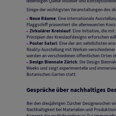
lebendigen Quelle visueller und konzeptionelle
Einige der wichtigsten Veranstaltungen des die
Neue Räume
: Eine internationale Ausstellun
Flaggschiff präsentiert die allerneuesten Kon
Zirkulärer Kreislauf
: Eine Initiative, die 
Prinzipien des Kreislaufdesigns erforschen will
Poster Safari
: Eine der am sehnlichsten er
Reality-Ausstellung mit Werken verschiedener 
werden an verschiedenen öffentlichen Orten in
Design Biennale Zürich
: Die Design Biennal
Weeks und zeigt experimentelle und immersive 
Botanischen Garten statt.
Gespräche über nachhaltiges De
Bei den diesjährigen Zürcher Designwochen wir
Nachhaltigkeit bei Materialien und Produktio
Konzept der multidisziplinären Zusammenarbei