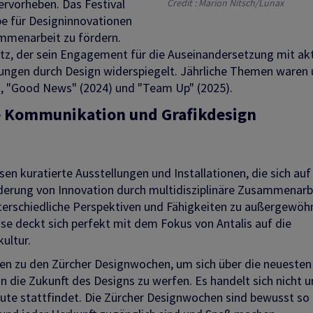
ervorheben. Das Festival
Credit : Marion Nitsch/Lunax
ibe für Designinnovationen
ammenarbeit zu fördern.
atz, der sein Engagement für die Auseinandersetzung mit ak
ungen durch Design widerspiegelt. Jährliche Themen waren 
3), "Good News" (2024) und "Team Up" (2025).
lle Kommunikation und Grafikdesign
n kuratierte Ausstellungen und Installationen, die sich auf 
derung von Innovation durch multidisziplinäre Zusammenarb
nterschiedliche Perspektiven und Fähigkeiten zu außergewöh
se deckt sich perfekt mit dem Fokus von Antalis auf die
ultur.
en zu den Zürcher Designwochen, um sich über die neuesten
in die Zukunft des Designs zu werfen. Es handelt sich nicht 
eute stattfindet. Die Zürcher Designwochen sind bewusst so