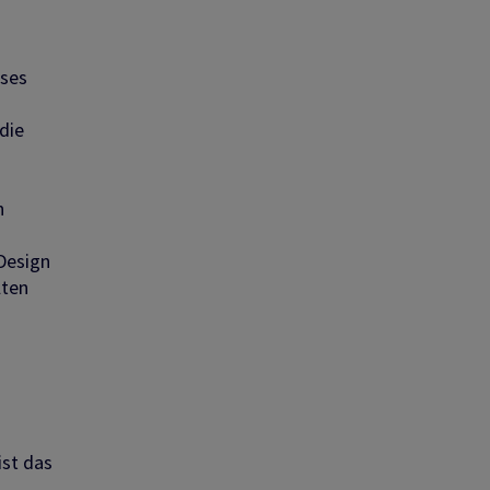
eses
die
n
 Design
lten
ist das