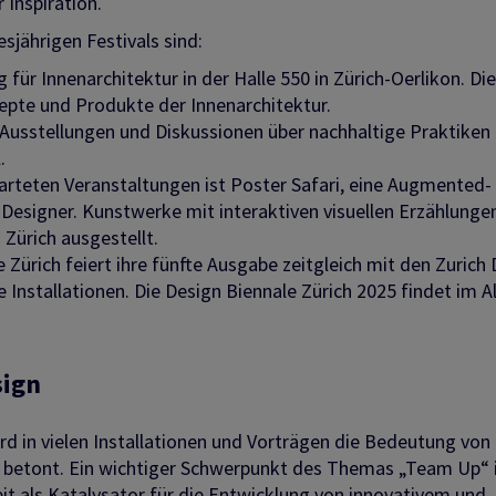
r Inspiration.
sjährigen Festivals sind:
g für Innenarchitektur in der Halle 550 in Zürich-Oerlikon. Di
zepte und Produkte der Innenarchitektur.
mit Ausstellungen und Diskussionen über nachhaltige Praktiken 
.
warteten Veranstaltungen ist Poster Safari, eine Augmented-
Designer. Kunstwerke mit interaktiven visuellen Erzählunge
 Zürich ausgestellt.
e Zürich feiert ihre fünfte Ausgabe zeitgleich mit den Zurich
Installationen. Die Design Biennale Zürich 2025 findet im A
sign
d in vielen Installationen und Vorträgen die Bedeutung von
n betont. Ein wichtiger Schwerpunkt des Themas „Team Up“ 
t als Katalysator für die Entwicklung von innovativem und