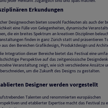
s und jeder Herkunft zugänglich sind und Spaß machen.
isziplinären Erkundungen
rcher Designwochen bieten sowohl Fachleuten als auch der b
lichkeit eine Fülle von Gelegenheiten, dynamische Veranstal
ben, die ein breites Spektrum an kreativen Disziplinen beleuc
anstaltungen finden in ganz Zürich statt und präsentieren T
e aus den Bereichen Grafikdesign, Produktdesign und Archite
ie Integration dieser Bereiche bietet das Festival eine umf
elschichtige Perspektive auf das zeitgenössische Designdenk
nzelne Veranstaltung zeigt, wie sich verschiedene Ansätze 
überschneiden, um die Zukunft des Designs zu gestalten.
ablierten Designer werden vorgestellt
 aufstrebenden Talenten und renommierten europäischen
rspektiven und etablierter Expertise macht das Festival zu e