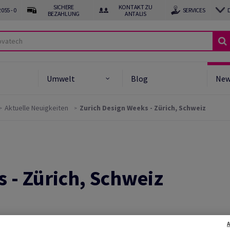
SICHERE
KONTAKT ZU
055 - 0
SERVICES
BEZAHLUNG
ANTALIS
Umwelt
Blog
New
Aktuelle Neuigkeiten
Zurich Design Weeks - Zürich, Schweiz
 - Zürich, Schweiz