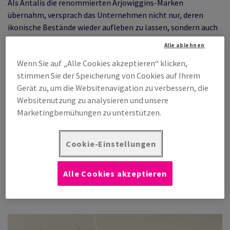
Als Antalis die renommierten Arjowiggins-Marken
übernahm, versprach das Unternehmen nicht nur, deren
ikonische Bestände wieder aufleben zu lassen, sondern auch
weiter zu innovieren, um mutige Sorten für mutige Projekte
Alle ablehnen
zu liefern. Entdecken Sie im Folgenden einige davon.
Wenn Sie auf „Alle Cookies akzeptieren“ klicken,
Die
Curious Collection
wird nun durch eine besonders
stimmen Sie der Speicherung von Cookies auf Ihrem
umweltfreundliche Produktreihe ergänzt, Curious Particles,
Gerät zu, um die Websitenavigation zu verbessern, die
die den alten Geist von Arjowiggins' früherem Curious und
Websitenutzung zu analysieren und unsere
später Keaykolour wieder aufleben lassen soll, wobei der
Marketingbemühungen zu unterstützen.
Schwerpunkt auf Öko-Innovation liegt. In Zusammenarbeit
mit einer der nachhaltigsten und umweltfreundlichsten
Mühlen Europas wurde eine gründliche Analyse des
Cookie-Einstellungen
bisherigen Herstellungsprozesses durchgeführt, die zu der
Erkenntnis führte, dass für die schimmernden Flecken zu
Alle Cookies akzeptieren
viele Chemikalien und Wasser benötigt werden.