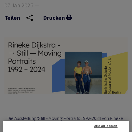
07 Jan 2025 —
Teilen
Drucken
Die Ausstellung 'Still - Moving' Portraits 1992-2024 von Rineke
Dijkstra ist jetzt in der Berlinischen Galerie zu sehen.
Alle ablehnen