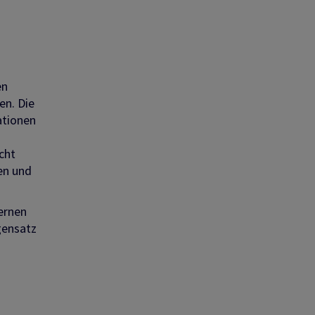
en
en. Die
ationen
cht
en und
ernen
gensatz