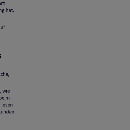
ort
ng hat.
auf
s
lche,
, wie
 beim
 lesen
ekunden