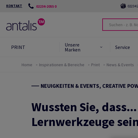
KONTAKT
02234 2
02234-2055 0
Unsere
PRINT
Service
Marken
Home
Inspirationen & Bereiche
Print
News & Events
Kreativpapiere
Unser Engagement für die
Umwelt
NEUIGKEITEN & EVENTS, CREATIVE PO
Recyclingpapiere
Green Star System™ für Papier
Grafischer Karton und
Wussten Sie, dass..
Spezialitäten
Umweltfreundliche
Papierprodukte
Lernwerkzeuge sei
Gestrichene und
Ungestrichene Papiere