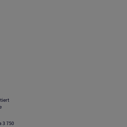
tiert
e
a 3 750