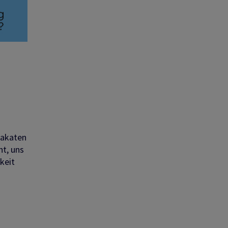
lakaten
ht, uns
keit