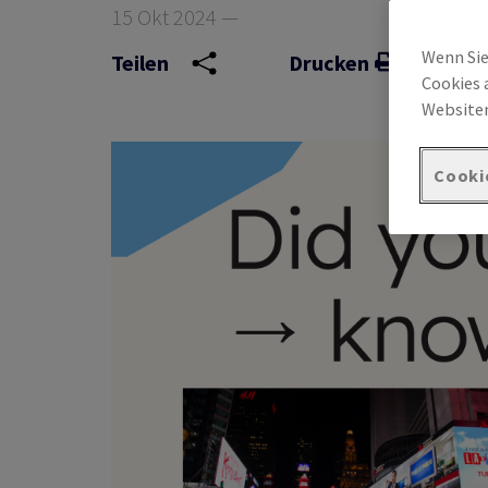
15 Okt 2024 —
Wenn Sie
Teilen
Drucken
Cookies 
Websiten
Cooki