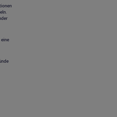
tionen
eln.
nder
 eine
ründe