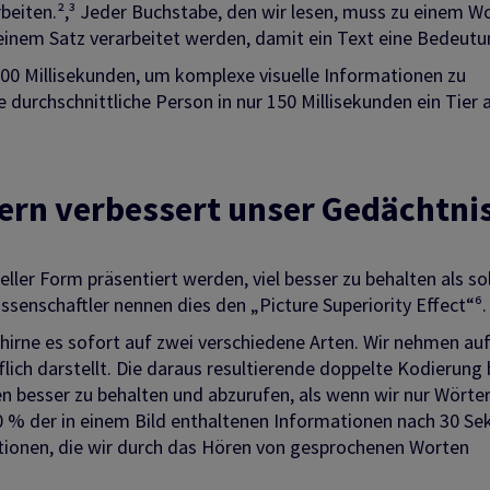
rbeiten.²,³ Jeder Buchstabe, den wir lesen, muss zu einem W
einem Satz verarbeitet werden, damit ein Text eine Bedeutu
500 Millisekunden, um komplexe visuelle Informationen zu
e durchschnittliche Person in nur 150 Millisekunden ein Tier 
ern verbessert unser Gedächtni
eller Form präsentiert werden, viel besser zu behalten als so
ssenschaftler nennen dies den „Picture Superiority Effect“⁶.
ehirne es sofort auf zwei verschiedene Arten. Wir nehmen auf
flich darstellt. Die daraus resultierende doppelte Kodierung
en besser zu behalten und abzurufen, als wenn wir nur Wörter
80 % der in einem Bild enthaltenen Informationen nach 30 S
ationen, die wir durch das Hören von gesprochenen Worten