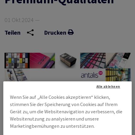
01 Okt 2024 —
Teilen
Drucken
Alle ablehnen
Wenn Sie auf „Alle Cookies akzeptieren“ klicken,
stimmen Sie der Speicherung von Cookies auf Ihrem
Gerät zu, um die Websitenavigation zu verbessern, die
Websitenutzung zu analysieren und unsere
Antalis verstärkt Arctic Paper-Partnerschaft und erweitert
Marketingbemühungen zu unterstützen.
Sortiment mit neuen Premium-Qualitäten