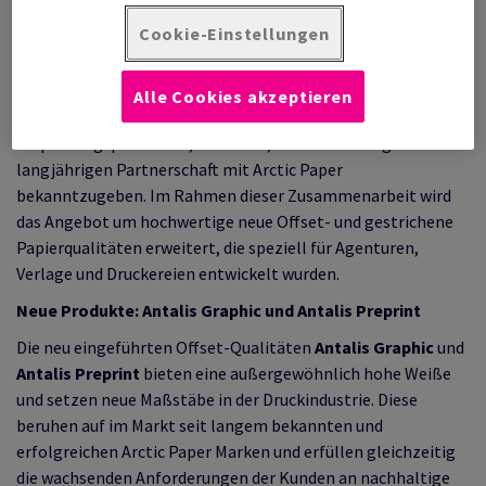
Cookie-Einstellungen
Frechen, 1. Oktober 2024
– Antalis, Europas führender
Alle Cookies akzeptieren
Anbieter von Papier, visuellen Kommunikationslösungen und
Verpackungsprodukten, freut sich, die Erweiterung seiner
langjährigen Partnerschaft mit Arctic Paper
bekanntzugeben. Im Rahmen dieser Zusammenarbeit wird
das Angebot um hochwertige neue Offset- und gestrichene
Papierqualitäten erweitert, die speziell für Agenturen,
Verlage und Druckereien entwickelt wurden.
Neue Produkte: Antalis Graphic und Antalis Preprint
Die neu eingeführten Offset-Qualitäten
Antalis Graphic
und
Antalis Preprint
bieten eine außergewöhnlich hohe Weiße
und setzen neue Maßstäbe in der Druckindustrie. Diese
beruhen auf im Markt seit langem bekannten und
erfolgreichen Arctic Paper Marken und erfüllen gleichzeitig
die wachsenden Anforderungen der Kunden an nachhaltige