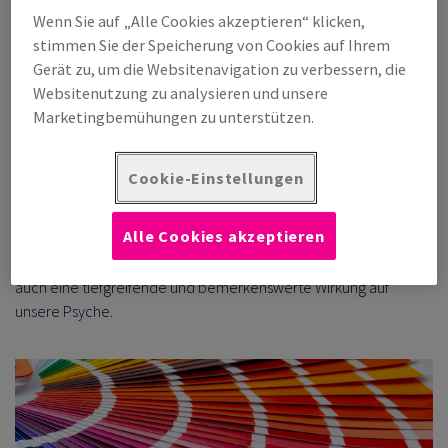
Farben in allen erdenklichen Schattierungen durchdringen
Wenn Sie auf „Alle Cookies akzeptieren“ klicken,
unser Sehvermögen und prägen unsere Wahrnehmung der
stimmen Sie der Speicherung von Cookies auf Ihrem
Realität.
Gerät zu, um die Websitenavigation zu verbessern, die
Websitenutzung zu analysieren und unsere
Marketingbemühungen zu unterstützen.
Die Fähigkeit, Farben wahrzunehmen, ist eine wesentliche
Voraussetzung für ein umfassendes Verständnis der Welt um uns
Cookie-Einstellungen
herum. Farben sind das Medium, mit dem Künstler
atemberaubende Meisterwerke schaffen. Sie helfen uns nicht
Alle Cookies akzeptieren
nur, uns in der Welt zurechtzufinden, und ermöglichen es uns,
visuelle Reize zu genießen und zu bestaunen, sondern haben
auch eine tiefgreifende und bemerkenswerte Wirkung auf
unsere Psyche.