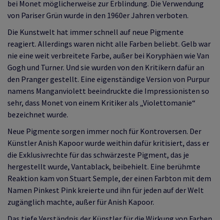
bei Monet möglicherweise zur Erblindung. Die Verwendung
von Pariser Grün wurde in den 1960er Jahren verboten.
Die Kunstwelt hat immer schnell auf neue Pigmente
reagiert. Allerdings waren nicht alle Farben beliebt. Gelb war
nie eine weit verbreitete Farbe, außer bei Koryphäen wie Van
Gogh und Turner. Und sie wurden von den Kritikern dafür an
den Pranger gestellt. Eine eigenständige Version von Purpur
namens Manganviolett beeindruckte die Impressionisten so
sehr, dass Monet von einem Kritiker als „Violettomanie“
bezeichnet wurde.
Neue Pigmente sorgen immer noch für Kontroversen. Der
Künstler Anish Kapoor wurde weithin dafür kritisiert, dass er
die Exklusivrechte für das schwärzeste Pigment, das je
hergestellt wurde, Vantablack, beibehielt. Eine berühmte
Reaktion kam von Stuart Semple, der einen Farbton mit dem
Namen Pinkest Pink kreierte und ihn für jeden auf der Welt
zugänglich machte, außer für Anish Kapoor.
Das tiefe Verständnis der Künstler für die Wirkung von Farben