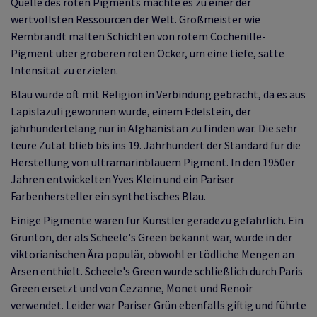
Quelle des roten Pigments machte es zu einer der
wertvollsten Ressourcen der Welt. Großmeister wie
Rembrandt malten Schichten von rotem Cochenille-
Pigment über gröberen roten Ocker, um eine tiefe, satte
Intensität zu erzielen.
Blau wurde oft mit Religion in Verbindung gebracht, da es aus
Lapislazuli gewonnen wurde, einem Edelstein, der
jahrhundertelang nur in Afghanistan zu finden war. Die sehr
teure Zutat blieb bis ins 19. Jahrhundert der Standard für die
Herstellung von ultramarinblauem Pigment. In den 1950er
Jahren entwickelten Yves Klein und ein Pariser
Farbenhersteller ein synthetisches Blau.
Einige Pigmente waren für Künstler geradezu gefährlich. Ein
Grünton, der als Scheele's Green bekannt war, wurde in der
viktorianischen Ära populär, obwohl er tödliche Mengen an
Arsen enthielt. Scheele's Green wurde schließlich durch Paris
Green ersetzt und von Cezanne, Monet und Renoir
verwendet. Leider war Pariser Grün ebenfalls giftig und führte