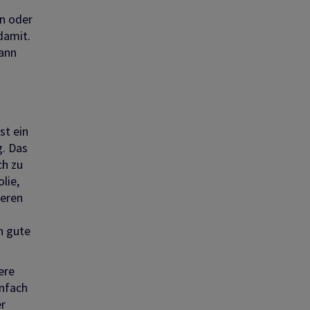
en oder
damit.
kann
st ein
g. Das
ch zu
lie,
ieren
h gute
ere
infach
er