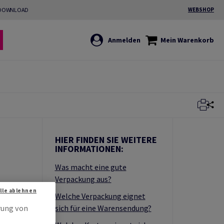
DOWNLOAD
WEBSHOP
Anmelden
Mein Warenkorb
HIER FINDEN SIE WEITERE
INFORMATIONEN:
Was macht eine gute
Verpackung aus?
Alle ablehnen
Welche Verpackung eignet
sich für eine Warensendung?
rung von
en.
esten