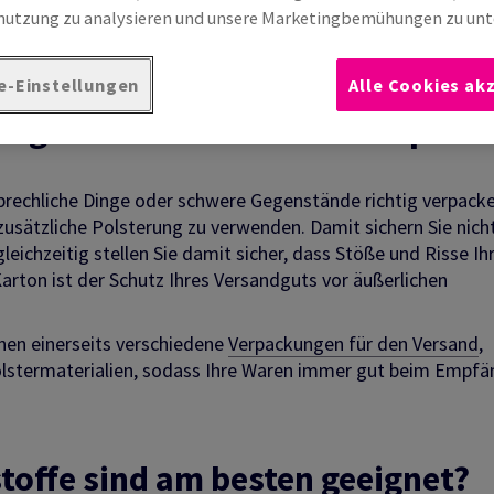
utzung zu analysieren und unsere Marketingbemühungen zu unt
eerraum in Ihrem Karton effektiv polstern, erfahren Sie in 
e-Einstellungen
Alle Cookies ak
ndgut besonders sicher verpack
brechliche Dinge oder schwere Gegenstände richtig verpack
usätzliche Polsterung zu verwenden. Damit sichern Sie nich
eichzeitig stellen Sie damit sicher, dass Stöße und Risse Ih
rton ist der Schutz Ihres Versandguts vor äußerlichen
hnen einerseits verschiedene
Verpackungen für den Versand
,
Polstermaterialien, sodass Ihre Waren immer gut beim Empfä
stoffe sind am besten geeignet?