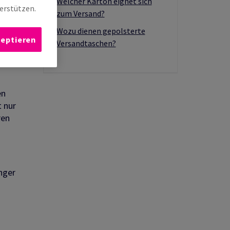
Welcher Karton eignet sich
erstützen.
diesem
zum Versand?
Wozu dienen gepolsterte
zeptieren
Versandtaschen?
en?
en
t nur
ren
nger