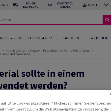
SICHERE
KONTAKT ZU
055 - 0
SERVICES
BEZAHLUNG
ANTALIS
RE ESG-VERPFLICHTUNGEN
KARRIERE
WEBSHOP
)
Häufig gestellte Fragen - Produkte und Dienstleistungen
 verwendet werden?
rial sollte in einem
wendet werden?
 auf „Alle Cookies akzeptieren“ klicken, stimmen Sie der Speiche
 kein Problem mehr, die richtige Versandverpackung zu find
auf Ihrem Gerät zu, um die Websitenavigation zu verbessern, die
chten während dem Versandweg gut geschützt sein – am b