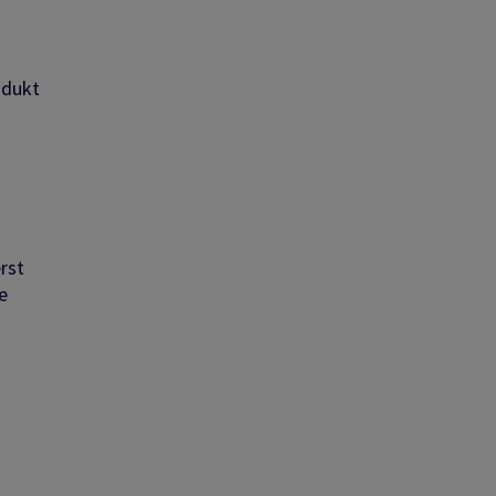
odukt
rst
e