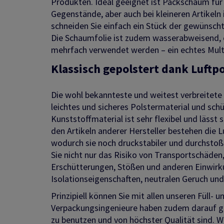
Produkten. Ideal geeignet ist Packschaum für
Gegenstände, aber auch bei kleineren Artikeln
schneiden Sie einfach ein Stück der gewünsch
Die Schaumfolie ist zudem wasserabweisend, 
mehrfach verwendet werden – ein echtes Mult
Klassisch gepolstert dank Luftpo
Die wohl bekannteste und weitest verbreitete Va
leichtes und sicheres Polstermaterial und sc
Kunststoffmaterial ist sehr flexibel und lässt
den Artikeln anderer Hersteller bestehen die Lu
wodurch sie noch druckstabiler und durchstoß
Sie nicht nur das Risiko von Transportschäden
Erschütterungen, Stößen und anderen Einwirk
Isolationseigenschaften, neutralen Geruch und 
Prinzipiell können Sie mit allen unseren Füll-
Verpackungsingenieure haben zudem darauf gea
zu benutzen und von höchster Qualität sind. Wel