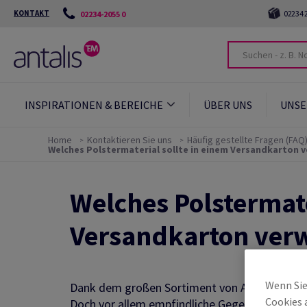
KONTAKT
02234 2
02234-2055 0
INSPIRATIONEN & BEREICHE
ÜBER UNS
UNSE
Home
Kontaktieren Sie uns
Häufig gestellte Fragen (FAQ
Welches Polstermaterial sollte in einem Versandkarton
Welches Polstermate
Versandkarton ver
Wenn Sie
Dank dem großen Sortiment von Antalis, ist es
Cookies 
Doch vor allem empfindliche Gegenstände mö