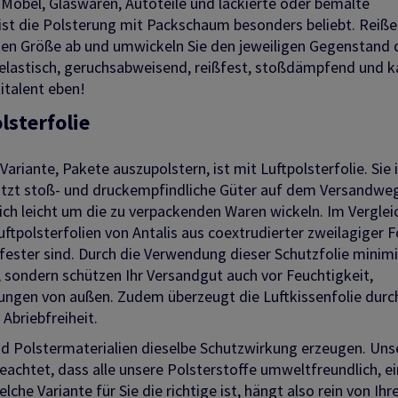
 Möbel, Glaswaren, Autoteile und lackierte oder bemalte
 ist die Polsterung mit Packschaum besonders beliebt. Reiß
ten Größe ab und umwickeln Sie den jeweiligen Gegenstand 
elastisch, geruchsabweisend, reißfest, stoßdämpfend und 
italent eben!
lsterfolie
riante, Pakete auszupolstern, ist mit Luftpolsterfolie. Sie i
hützt stoß- und druckempfindliche Güter auf dem Versandwe
 sich leicht um die zu verpackenden Waren wickeln. Im Verglei
ftpolsterfolien von Antalis aus coextrudierter zweilagiger Fo
fester sind. Durch die Verwendung dieser Schutzfolie minim
, sondern schützen Ihr Versandgut auch vor Feuchtigkeit,
ungen von außen. Zudem überzeugt die Luftkissenfolie durc
Abriebfreiheit.
 und Polstermaterialien dieselbe Schutzwirkung erzeugen. Uns
chtet, dass alle unsere Polsterstoffe umweltfreundlich, e
che Variante für Sie die richtige ist, hängt also rein von Ihr