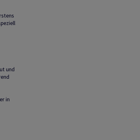
rstens
peziell
gut und
rend
er in