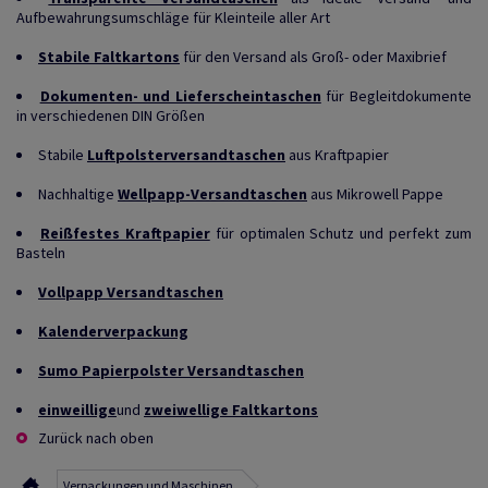
Aufbewahrungsumschläge für Kleinteile aller Art
Stabile Faltkartons
für den Versand als Groß- oder Maxibrief
Dokumenten- und Lieferscheintaschen
für Begleitdokumente
in verschiedenen DIN Größen
Stabile
Luftpolsterversandtaschen
aus Kraftpapier
Nachhaltige
Wellpapp-Versandtaschen
aus Mikrowell Pappe
Reißfestes Kraftpapier
für optimalen Schutz und perfekt zum
Basteln
Vollpapp Versandtaschen
Kalenderverpackung
Sumo Papierpolster Versandtaschen
einweillige
und
zweiwellige Faltkartons
Zurück nach oben
Verpackungen und Maschinen