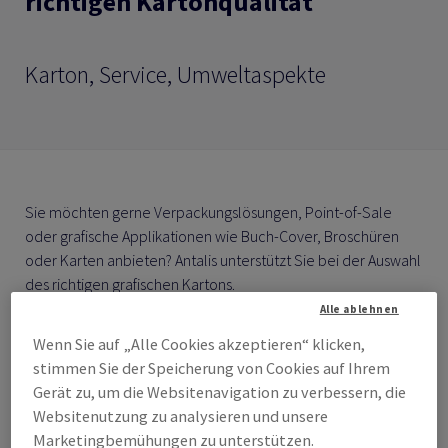
richtigen Kartonqualität
Karton, Service, Umweltaspekte
Sie möchten gerne Verpackungslösungen, Point-of-Sale
oder grafische Applikationen wie Buch-Cover, Broschüren
oder Karten anbieten? Antalis unterstützt Sie bei der Auswahl
des richtigen grafischen Kartons.
Alle ablehnen
Wenn Sie auf „Alle Cookies akzeptieren“ klicken,
stimmen Sie der Speicherung von Cookies auf Ihrem
Gerät zu, um die Websitenavigation zu verbessern, die
Websitenutzung zu analysieren und unsere
Marketingbemühungen zu unterstützen.