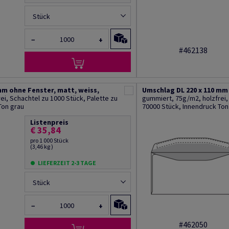
Stück
−
+
#462138
mm ohne Fenster, matt, weiss,
Umschlag DL 220 x 110 mm
i, Schachtel zu 1000 Stück, Palette zu
gummiert, 75g/m2, holzfrei, 
Ton grau
70000 Stück, Innendruck Ton
Listenpreis
€ 35,84
pro 1 000 Stück
(3,46 kg )
LIEFERZEIT 2-3 TAGE
Stück
−
+
#462050