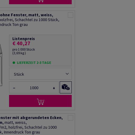
ohne Fenster, matt, weiss,
olzfrei, Schachtel zu 1000 Stück,
endruck Ton grau
Listenpreis
€ 40,27
pro 1 000 Stück
(3,69 kg )
LIEFERZEIT 2-3 TAGE
Stück
−
+
enster mit abgerundeten Ecken,
m,
matt, weiss,
m2, holzfrei, Schachtel zu 1000
k, Innendruck Ton grau