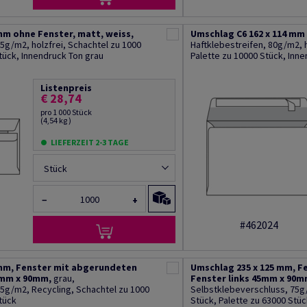
mm ohne Fenster, matt, weiss,
Umschlag C6 162 x 114 mm 
5g/m2, holzfrei, Schachtel zu 1000
Haftklebestreifen, 80g/m2, h
tück, Innendruck Ton grau
Palette zu 10000 Stück, Inn
Listenpreis
€ 28,74
pro 1 000 Stück
(4,54 kg )
LIEFERZEIT 2-3 TAGE
Stück
−
+
#462024
 mm, Fenster mit abgerundeten
Umschlag 235 x 125 mm, F
5mm x 90mm,
grau,
Fenster links 45mm x 90m
5g/m2, Recycling, Schachtel zu 1000
Selbstklebeverschluss, 75g/
tück
Stück, Palette zu 63000 Stüc