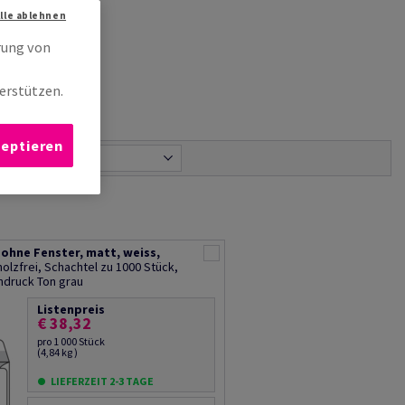
Alle ablehnen
rung von
erstützen.
zeptieren
h
Relevanz
 ohne Fenster, matt, weiss,
olzfrei, Schachtel zu 1000 Stück,
endruck Ton grau
Listenpreis
€ 38,32
pro 1 000 Stück
(4,84 kg )
LIEFERZEIT 2-3 TAGE