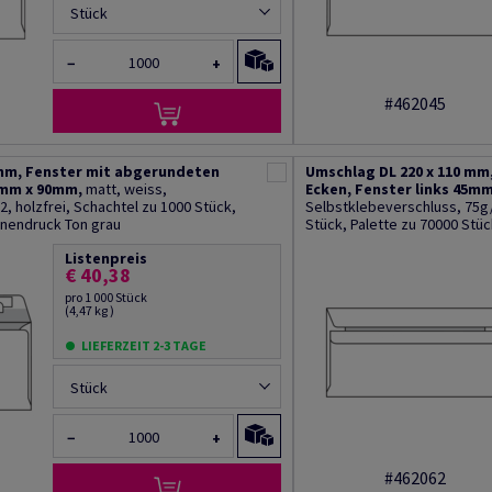
Stück
−
+
#462045
 mm, Fenster mit abgerundeten
Umschlag DL 220 x 110 mm
5mm x 90mm,
matt, weiss,
Ecken, Fenster links 45m
, holzfrei, Schachtel zu 1000 Stück,
Selbstklebeverschluss, 75g/
Innendruck Ton grau
Stück, Palette zu 70000 Stüc
Listenpreis
€ 40,38
pro 1 000 Stück
(4,47 kg )
LIEFERZEIT 2-3 TAGE
Stück
−
+
#462062