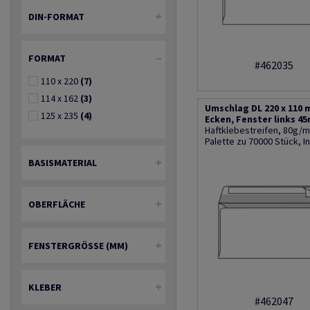
DIN-FORMAT
FORMAT
#462035
110 x 220
(7)
114 x 162
(3)
Umschlag DL 220 x 110
125 x 235
(4)
Ecken, Fenster links 4
Haftklebestreifen, 80g/m2
Palette zu 70000 Stück, 
BASISMATERIAL
OBERFLÄCHE
FENSTERGRÖSSE (MM)
KLEBER
#462047