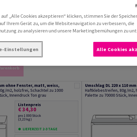
 auf „Alle Cookies akzeptieren“ klicken, stimmen Sie der Speiche
auf Ihrem Gerät zu, um die Websitenavigation zu verbessern, die
utzung zu analysieren und unsere Marketingbemühungen zu unt
e-Einstellungen
Alle Cookies ak
s (se) nach Ihrer Suche 14
sortiere nac
Warenkorb
mm ohne Fenster, matt, weiss,
Umschlag DL 220 x 110 mm
0g/m2, holzfrei, Schachtel zu 1000
Haftklebestreifen, 80g/m2, h
tück, Innendruck Ton grau
Palette zu 70000 Stück, Inn
Listenpreis
€ 34,30
pro 1 000 Stück
(3,23 kg )
LIEFERZEIT 2-3 TAGE