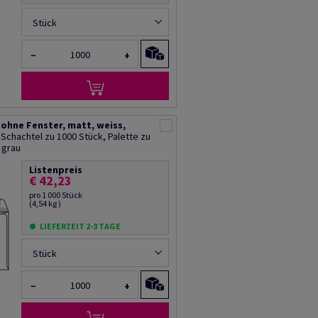
Stück
−
+
 ohne Fenster, matt, weiss,
Schachtel zu 1000 Stück, Palette zu
 grau
Listenpreis
€ 42,23
pro 1 000 Stück
(4,54 kg )
LIEFERZEIT 2-3 TAGE
Stück
−
+