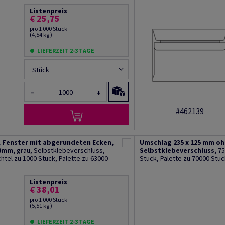
Listenpreis
€ 25,75
pro 1 000 Stück
(4,54 kg )
LIEFERZEIT 2-3 TAGE
Stück
−
+
#462139
, Fenster mit abgerundeten Ecken,
Umschlag 235 x 125 mm oh
90mm,
grau, Selbstklebeverschluss,
Selbstklebeverschluss,
75
htel zu 1000 Stück, Palette zu 63000
Stück, Palette zu 70000 Stüc
Listenpreis
€ 38,01
pro 1 000 Stück
(5,51 kg )
LIEFERZEIT 2-3 TAGE