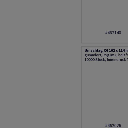
#462140
Umschlag C6 162 x 114 
gummiert, 75g/m2, holzfre
10000 Stück, Innendruck 
#462026