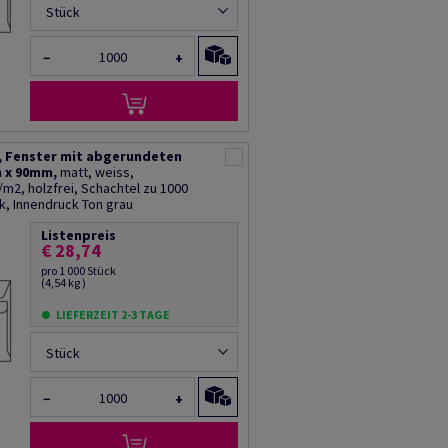
Stück
−
+
, Fenster mit abgerundeten
m x 90mm,
matt, weiss,
m2, holzfrei, Schachtel zu 1000
k, Innendruck Ton grau
Listenpreis
€ 28,74
pro 1 000 Stück
(4,54 kg )
LIEFERZEIT 2-3 TAGE
Stück
−
+