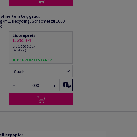
 ohne Fenster, grau,
g/m2, Recycling, Schachtel zu 1000
k
Listenpreis
€ 28,74
pro 1 000 Stück
(4,54 kg )
BEGRENZTES LAGER
Stück
−
+
ellierpapier