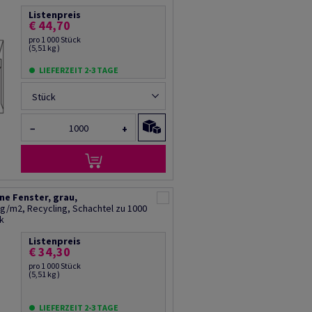
Listenpreis
€ 44,70
pro 1 000 Stück
(5,51 kg )
LIEFERZEIT 2-3 TAGE
Stück
−
+
ne Fenster, grau,
g/m2, Recycling, Schachtel zu 1000
k
Listenpreis
€ 34,30
pro 1 000 Stück
(5,51 kg )
LIEFERZEIT 2-3 TAGE