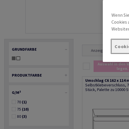
Wenn Sie
Cookies 
Websiten
Cooki
GRUNDFARBE
Anzeige 1 - 14 Ergebni
Auswahl in den 
legen.
PRODUKTFARBE
Umschlag C6 162 x 114 
Selbstklebeverschluss, 7
Stück, Palette zu 10000 S
G/M²
70
(1)
75
(10)
80
(3)