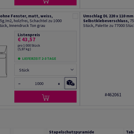
ohne Fenster, matt, weiss,
Umschlag DL 220 x 110 mm
5g/m2, holzfrei, Schachtel zu 1000
Selbstklebeverschluss,
75
tück, Innendruck Ton grau
Stück, Palette zu 77000 Stüc
Listenpreis
€ 43,57
pro 1 000 Stück
(5,87 kg )
LIEFERZEIT 2-3 TAGE
Stück
−
+
#462061
Stapelschutzpyramide
Tab