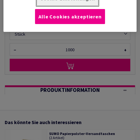
pro 1 000 Stück
(3,69 kg )
AUF LAGER
Alle Cookies akzeptieren
Mengeneinheiten
Stück
−
+
PRODUKTINFORMATION
Das könnte Sie auch interessieren
SUMO Papierpolster-Versandtaschen
(2 Artikel)