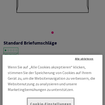
Standard Briefumschläge
Alle ablehnen
#462024
Wenn Sie auf „Alle Cookies akzeptieren“ klicken,
Umschlag C6 162 x 114 mm ohne Fenster, matt, weiss,
stimmen Sie der Speicherung von Cookies auf Ihrem
Haftklebestreifen, 80g/m2, holzfrei, Schachtel zu 1000 Stück, Palette
zu 10000 Stück, Innendruck Ton grau
Gerät zu, um die Websitenavigation zu verbessern, die
Websitenutzung zu analysieren und unsere
Produktinformation
Produkt weiterempfehlen
Marketingbemühungen zu unterstützen.
Listenpreis
€ 40,27
Cookie-Einstellungen