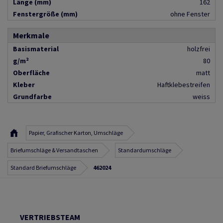
Länge (mm)
162
Fenstergröße (mm)
ohne Fenster
Merkmale
Basismaterial
holzfrei
g/m²
80
Oberfläche
matt
Kleber
Haftklebestreifen
Grundfarbe
weiss
Papier, Grafischer Karton, Umschläge
Briefumschläge & Versandtaschen
Standardumschläge
Standard Briefumschläge
462024
VERTRIEBSTEAM