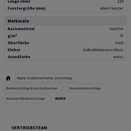
Länge (mm)
220
Fenstergröße (mm)
ohne Fenster
Merkmale
Basismaterial
holzfrei
g/m²
75
Oberfläche
matt
Kleber
Selbstklebeverschluss
Grundfarbe
weiss
Papier, Grafischer Karton, Umschläge
Briefumschläge & Versandtaschen
Standardumschläge
Standard Briefumschläge
462059
VERTRIEBSTEAM