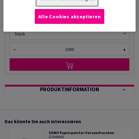
pro 1 000 Stück
(4,54 kg )
AUF LAGER
Alle Cookies akzeptieren
Mengeneinheiten
Stück
−
+
PRODUKTINFORMATION
Das könnte Sie auch interessieren
SUMO Papierpolster-Versandtaschen
(2 Artikel)