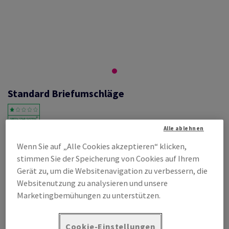
Standard Briefumschläge
Alle ablehnen
#462059
Wenn Sie auf „Alle Cookies akzeptieren“ klicken,
Umschlag DL 220 x 110 mm ohne Fenster, matt, weiss,
stimmen Sie der Speicherung von Cookies auf Ihrem
Selbstklebeverschluss, 75g/m2, holzfrei, Schachtel zu 1000 Stück,
Palette zu 70000 Stück, Innendruck Ton grau
Gerät zu, um die Websitenavigation zu verbessern, die
Websitenutzung zu analysieren und unsere
Produktinformation
Produkt weiterempfehlen
Marketingbemühungen zu unterstützen.
Listenpreis
€ 28,74
Cookie-Einstellungen