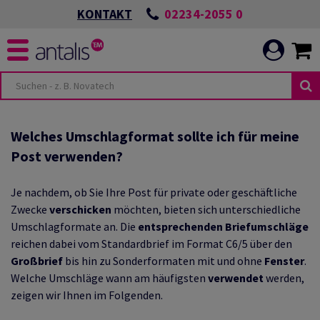
02234-2055 0
KONTAKT
-
NEN & BEREICHE
TUNGEN
Welches Umschlagformat sollte ich für meine
Post verwenden?
Je nachdem, ob Sie Ihre Post für private oder geschäftliche
HYGIENE
S POSITIVEN
Zwecke
verschicken
möchten, bieten sich unterschiedliche
Umschlagformate an. Die
entsprechenden
Briefumschläge
reichen dabei vom Standardbrief im Format C6/5 über den
UNIKATION
Großbrief
bis hin zu Sonderformaten mit und ohne
Fenster
.
UNSERER
G
Welche Umschläge wann am häufigsten
verwendet
werden,
zeigen wir Ihnen im Folgenden.
ELT
N SCHÜTZEN UND