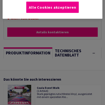
€ 53,76
Alle Cookies akzeptieren
pro 1 000 Bogen
(56,0 kg )
NICHT VERFÜGBAR
Antalis kontaktieren
TECHNISCHES
PRODUKTINFORMATION
DATENBLATT
Das könnte Sie auch interessieren
Coala Event Walk
(1 Artikel)
Stark geprägtes rutschfestes Vinyl, ausgerüstet
mit einem speziellen Kle...