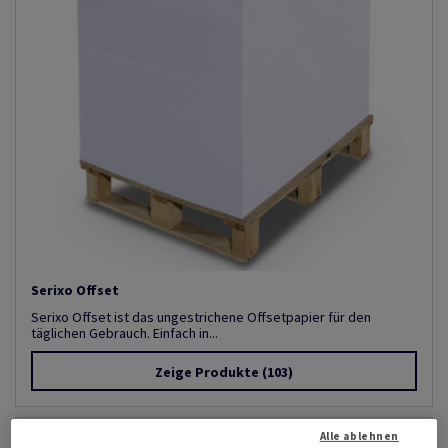
Serixo Offset
Serixo Offset ist das ungestrichene Offsetpapier für den
täglichen Gebrauch. Einfach in...
Zeige Produkte
(103)
Alle ablehnen