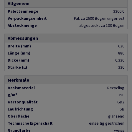
Allgemein
Palettenmenge
3300.0
Verpackungseinheit
Pal. zu 2600 Bogen ungeriest
Absteckmenge
abgesteckt zu 100 Bogen
Abmessungen
Breite (mm)
630
Länge (mm)
880
Dicke (mm)
0.330
Stärke (µ)
330
Merkmale
Basismaterial
Recycling
g/m²
250
Kartonqualität
GD2
Laufrichtung
SB
Oberfläche
glänzend
Technische Eigenschaft
einseitig gestrichen
Grundfarbe
weiss