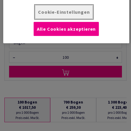
€ 194,10
Cookie-Einstellungen
pro 1 000 Bogen
(139 kg )
AUF LAGER
Alle Cookies akzeptieren
Mengeneinheiten
Bogen
−
+
100
Bogen
700
Bogen
1 300
Bogen
€ 1017,50
€ 259,30
€ 223,40
pro 1 000 Bogen
pro 1 000 Bogen
pro 1 000 Bogen
Preis exkl. MwSt.
Preis exkl. MwSt.
Preis exkl. MwSt