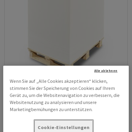
Alle ablehnen
Wenn Sie auf „Alle Cookies akzeptieren“ klicken,
Presto
stimmen Sie der Speicherung von Cookies auf Ihrem
Weißer, einseitig glänzend gestrichener Chromoduplex-Karton
Gerät zu, um die Websitenavigation zu verbessern, die
mit grauer ungestrichener R...
Websitenutzung zu analysieren und unsere
Zeige Produkte
(18)
Marketingbemühungen zu unterstützen.
Cookie-Einstellungen