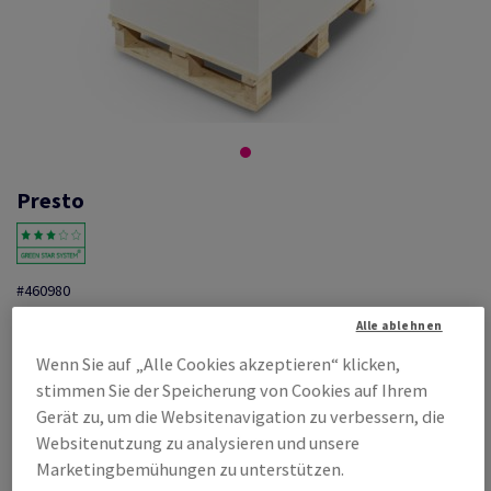
Presto
#460980
Presto, glänzend, einseitig gestrichen, weiss, Recycling, GD2,
Alle ablehnen
250g/m2, 330 µm, 880mm x 630mm, BB, Pal. zu 3300 Bogen ungeriest,
Wenn Sie auf „Alle Cookies akzeptieren“ klicken,
abgesteckt zu 100 Bogen, FSC Mix Credit
stimmen Sie der Speicherung von Cookies auf Ihrem
Produktinformation
Produkt weiterempfehlen
Gerät zu, um die Websitenavigation zu verbessern, die
Websitenutzung zu analysieren und unsere
Listenpreis
Marketingbemühungen zu unterstützen.
€ 1 017,50
80,92% Rabatt
möglich ab