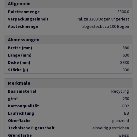
Allgemein
Palettenmenge
3300.0
Verpackungseinheit
Pal. zu 3300 Bogen ungeriest
Absteckmenge
abgesteckt zu 100 Bogen
Abmessungen
Breite (mm)
880
Länge (mm)
630
Dicke (mm)
0.330
Stärke (µ)
330
Merkmale
Basismaterial
Recycling
g/m²
250
Kartonqualität
GD2
Laufrichtung
BB
Oberfläche
glänzend
Technische Eigenschaft
einseitig gestrichen
Grundfarbe
weiss