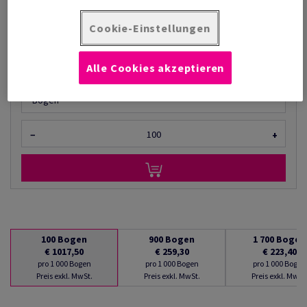
€ 194,10
Cookie-Einstellungen
pro 1 000 Bogen
(139 kg )
AUF LAGER
Alle Cookies akzeptieren
Mengeneinheiten
Bogen
−
+
100
Bogen
900
Bogen
1 700
Bogen
€ 1017,50
€ 259,30
€ 223,40
pro 1 000 Bogen
pro 1 000 Bogen
pro 1 000 Bogen
Preis exkl. MwSt.
Preis exkl. MwSt.
Preis exkl. MwSt