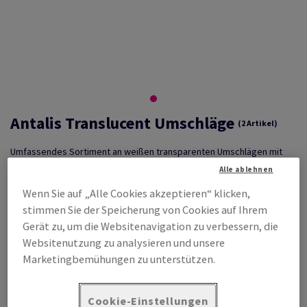
Antalis Translucent Umschläge
(2 Artikel)
Umfassendes Sortiment an weißen transparenten Umschlägen mit
Haftklebung und Abdeckstreifen.
Alle ablehnen
Wenn Sie auf „Alle Cookies akzeptieren“ klicken,
stimmen Sie der Speicherung von Cookies auf Ihrem
Produktvorteile
Informationen zum
Umweltschutz
Gerät zu, um die Websitenavigation zu verbessern, die
Ideal kombinierbar mit Antalis
FSC-zertifiziert
Websitenutzung zu analysieren und unsere
Translucents Transparentpapier
Anwendungen
und -karton
Marketingbemühungen zu unterstützen.
Mailings, Einladungs- und
Technische Informationen
Grußkarten, etc.
Für die gängigen Druckverfahren
geeignet
Cookie-Einstellungen