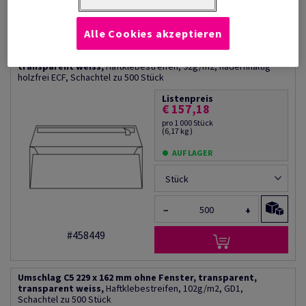
Produktinformation
Produkt weiterempfehlen
Alle Cookies akzeptieren
Filter
Umschlag DL 220 x 110 mm ohne Fenster, transparent,
transparent weiss,
Haftklebestreifen, 92g/m2, hadernhaltig
holzfrei ECF, Schachtel zu 500 Stück
Listenpreis
€ 157,18
pro 1 000 Stück
(6,17 kg )
AUF LAGER
Stück
−
+
#458449
Umschlag C5 229 x 162 mm ohne Fenster, transparent,
transparent weiss,
Haftklebestreifen, 102g/m2, GD1,
Schachtel zu 500 Stück