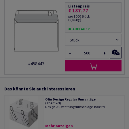
Listenpreis
€ 187,77
pro 1 000 Stück
(9,46 kg )
AUF LAGER
Stück
−
+
#458447
Das könnte Sie auch interessieren
Olin Design Regular Umschläge
(12 Artikel)
Design-Ausstattungsumschläge, holzfrei
Mehr anzeigen