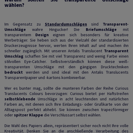
wählen?
Im Gegensatz zu
Standardumschlägen
sind
Transparent-
Umschläge
wahre Hingucker! Die
Briefumschläge
mit
transparentem
Design
eignen sich besonders für kreative
Werbeträger. Sie heben sich aus der Vielzahl der standardisierten
Druckerzeugnisse hervor, werten Ihren Inhalt auf und machen ihn
schneller zugänglich. Mit unseren Antalis Translucent
Transparent
Umschlag
schaffen Sie mit viel Transparenz und wenig Farbe einen
stilvollen Eye-Catcher. Selbstverständlich können diese weiß-
transparenten Umschläge mit den gängigen Drucktechniken
bedruckt
werden und sind ideal mit den Antalis Translucents
Transparentpapier und -kartons kombinierbar.
Wer es bunter mag, sollte die munteren Farben der Reihe Curious
Translucents Colours bevorzugen: Curious bietet per Haftstreifen
selbstklebende
Umschläge in acht leuchtenden und natürlichen
Farben an, mit denen sich Ihre Einladungs- oder Grußkarte von der
Alltagspost perfekt abhebt. Sie können zwischen trapezförmiger
oder
spitzer Klappe
die Verschlussart selbst wählen.
Die Wahl des Papiers allein, repräsentiert sicher noch nicht Ihre volle
Kreativität. Denken Sie an die anschließende Verarbeitung des