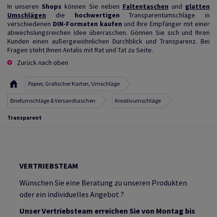
In unseren
Shops
können Sie neben
Faltentaschen
und
glatten
Umschlägen
die
hochwertigen
Transparentumschläge in
verschiedenen
DIN-Formaten
kaufen
und Ihre Empfänger mit einer
abwechslungsreichen Idee überraschen. Gönnen Sie sich und Ihren
Kunden einen außergewöhnlichen Durchblick und Transparenz. Bei
Fragen steht Ihnen Antalis mit Rat und Tat zu Seite.
Zurück nach oben
Papier, Grafischer Karton, Umschläge
Briefumschläge & Versandtaschen
Kreativumschläge
Transparent
VERTRIEBSTEAM
Wünschen Sie eine Beratung zu unseren Produkten
oder ein individuelles Angebot ?
Unser Vertriebsteam erreichen Sie von Montag bis