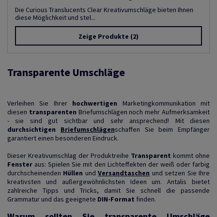
Die Curious Translucents Clear Kreativumschläge bieten Ihnen
diese Möglichkeit und stel...
Zeige Produkte
(2)
Transparente Umschläge
Verleihen Sie Ihrer
hochwertigen
Marketingkommunikation mit
diesen
transparenten
Briefumschlägen noch mehr Aufmerksamkeit
- sie sind gut sichtbar und sehr ansprechend! Mit diesen
durchsichtigen
Briefumschlägen
schaffen Sie beim Empfänger
garantiert einen besonderen Eindruck.
Dieser Kreativumschlag der Produktreihe
Transparent
kommt ohne
Fenster
aus: Spielen Sie mit den Lichteffekten der weiß oder farbig
durchscheinenden
Hüllen
und
Versandtaschen
und setzen Sie Ihre
kreativsten und außergewöhnlichsten Ideen um. Antalis bietet
zahlreiche Tipps und Tricks, damit Sie schnell die passende
Grammatur und das geeignete
DIN-Format
finden.
Warum sollten Sie transparente Umschläge