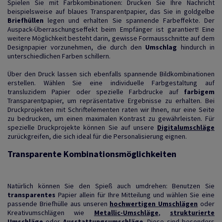
Spielen Sie mit Farbkombinationen: Drucken Sie Ihre Nachricht
beispielsweise auf blaues Transparentpapier, das Sie in goldgelbe
Briefhüllen
legen und erhalten Sie spannende Farbeffekte. Der
Auspack-Überraschungseffekt beim Empfänger ist garantiert! Eine
weitere Möglichkeit besteht darin, gewisse Formausschnitte auf dem
Designpapier vorzunehmen, die durch den
Umschlag
hindurch in
unterschiedlichen Farben schillern.
Über den Druck lassen sich ebenfalls spannende Bildkombinationen
erstellen. Wählen Sie eine individuelle Farbgestaltung auf
transluzidem Papier oder spezielle Farbdrucke auf
farbigem
Transparentpapier, um repräsentative Ergebnisse zu erhalten. Bei
Druckprojekten mit Schriftelementen raten wir Ihnen, nur eine Seite
zu bedrucken, um einen maximalen Kontrast zu gewährleisten. Für
spezielle Druckprojekte können Sie auf unsere
Digitalumschläge
zurückgreifen, die sich ideal für die Personalisierung eignen.
Transparente Kombinationsmöglichkeiten
Natürlich können Sie den Spieß auch umdrehen: Benutzen Sie
transparentes
Papier allein für Ihre Mitteilung und wählen Sie eine
passende Briefhülle aus unseren
hochwertigen Umschlägen
oder
Kreativumschlägen wie
Metallic-Umschläge
,
strukturierte
Umschläge
oder
Ausstattungsumschläge
. Diese sind besonders