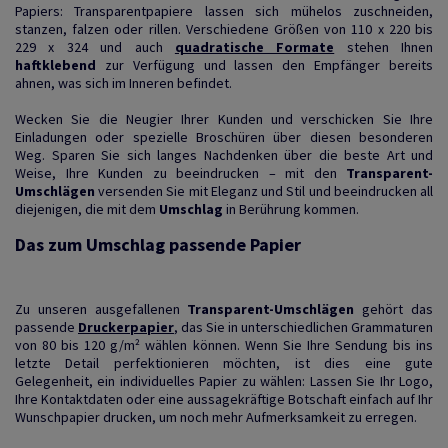
Papiers: Transparentpapiere lassen sich mühelos zuschneiden,
stanzen, falzen oder rillen. Verschiedene Größen von 110 x 220 bis
229 x 324 und auch
quadratische Formate
stehen Ihnen
haftklebend
zur Verfügung und lassen den Empfänger bereits
ahnen, was sich im Inneren befindet.
Wecken Sie die Neugier Ihrer Kunden und verschicken Sie Ihre
Einladungen oder spezielle Broschüren über diesen besonderen
Weg. Sparen Sie sich langes Nachdenken über die beste Art und
Weise, Ihre Kunden zu beeindrucken – mit den
Transparent-
Umschlägen
versenden Sie mit Eleganz und Stil und beeindrucken all
diejenigen, die mit dem
Umschlag
in Berührung kommen.
Das zum Umschlag passende Papier
Zu unseren ausgefallenen
Transparent-Umschlägen
gehört das
passende
Druckerpapier
, das Sie in unterschiedlichen Grammaturen
von 80 bis 120 g/m² wählen können. Wenn Sie Ihre Sendung bis ins
letzte Detail perfektionieren möchten, ist dies eine gute
Gelegenheit, ein individuelles Papier zu wählen: Lassen Sie Ihr Logo,
Ihre Kontaktdaten oder eine aussagekräftige Botschaft einfach auf Ihr
Wunschpapier drucken, um noch mehr Aufmerksamkeit zu erregen.