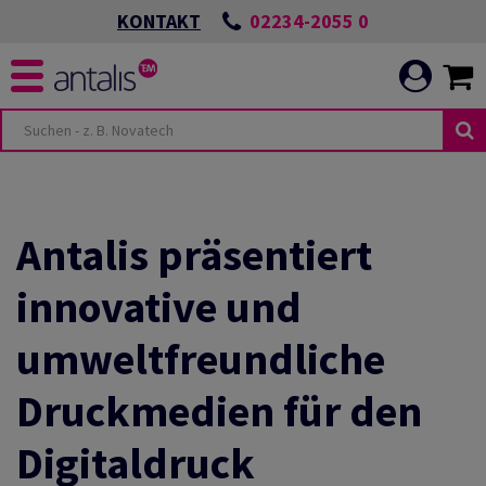
02234-2055 0
KONTAKT
-
NEN & BEREICHE
TUNGEN
Antalis präsentiert
innovative und
HYGIENE
S POSITIVEN
umweltfreundliche
UNIKATION
Druckmedien für den
UNSERER
G
Digitaldruck
ELT
N SCHÜTZEN UND