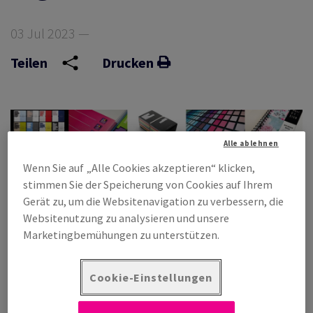
03 Jul 2023 —
ORBILDLICHKEIT
Teilen
Drucken
Alle ablehnen
Wenn Sie auf „Alle Cookies akzeptieren“ klicken,
stimmen Sie der Speicherung von Cookies auf Ihrem
Gerät zu, um die Websitenavigation zu verbessern, die
Websitenutzung zu analysieren und unsere
Marketingbemühungen zu unterstützen.
Die Nachfrage nach Druckmedien, die sowohl nachhaltig sind
Cookie-Einstellungen
als auch kreative Anwendungen ermöglichen, wächst. Antalis
stärkt diese Entwicklung und lanciert gleich drei innovative