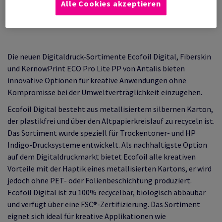
Alle Cookies akzeptieren
und umweltfreundliche Lösungen.
Die neuen Digitaldruck-Sortimente Ecofoil Digital, Fiberskin
und KernowPrint ECO Pro Lite PP von Antalis bieten
innovative Optionen für kreative Anwendungen ohne
Kompromisse bei der Umweltverträglichkeit einzugehen.
Ecofoil Digital besteht aus metallisiertem silbernen Karton,
der plastikfrei und über den Altpapierkreislauf zu recyceln ist.
Das Sortiment wurde speziell für Trockentoner- und HP
Indigo-Drucksysteme entwickelt. Als nachhaltigste Option
auf dem Digitaldruckmarkt bietet Ecofoil alle kreativen
Vorteile mit der Haptik eines metallisierten Kartons, er wird
jedoch ohne PET- oder Folienbeschichtung produziert.
Ecofoil Digital ist zu 100% recycelbar, biologisch abbaubar
und verfügt über eine FSC®-Zertifizierung. Das Sortiment
eignet sich ideal für kreative Applikationen wie