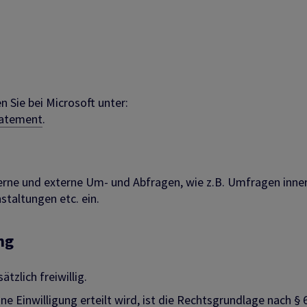
 Sie bei Microsoft unter:
tatement
.
terne und externe Um- und Abfragen, wie z.B. Umfragen inne
taltungen etc. ein.
ng
zlich freiwillig.
 Einwilligung erteilt wird, ist die Rechtsgrundlage nach § 