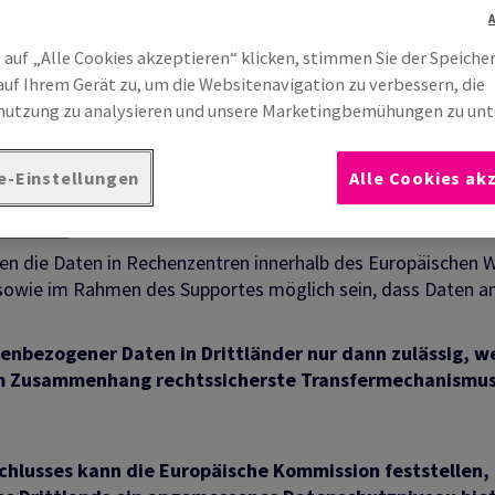
erarbeitung personenbezogener Daten im Zusammenhang 
 auf „Alle Cookies akzeptieren“ klicken, stimmen Sie der Speiche
on Antalis eingesetzten Microsoft 365 und ein Dienst der Mi
auf Ihrem Gerät zu, um die Websitenavigation zu verbessern, die
Forms werden personenbezogene Daten über Sie verarbeitet.
utzung zu analysieren und unsere Marketingbemühungen zu unt
tung Ihrer personenbezogenen Daten durch uns informiert, 
rbeitung durch Microsoft benötigen, bitten wir Sie, die ents
e-Einstellungen
Alle Cookies ak
tatement
n die Daten in Rechenzentren innerhalb des Europäischen W
g sowie im Rahmen des Supportes möglich sein, dass Daten am
nenbezogener Daten in Drittländer nur dann zulässig, 
sem Zusammenhang rechtssicherste Transfermechanismus
hlusses kann die Europäische Kommission feststellen, d