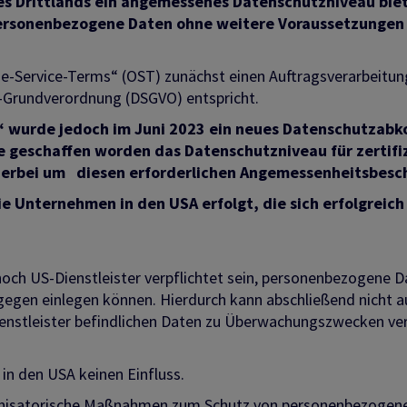
nes Drittlands ein angemessenes Datenschutzniveau bie
ersonenbezogene Daten ohne weitere Voraussetzungen 
e-Service-Terms“ (OST) zunächst einen Auftragsverarbeitun
-Grundverordnung (DSGVO) entspricht.
“ wurde jedoch im Juni 2023 ein neues Datenschutzab
ge geschaffen worden das Datenschutzniveau für zertifi
hierbei um diesen erforderlichen Angemessenheitsbesch
e Unternehmen in den USA erfolgt, die sich erfolgreich
och US-Dienstleister verpflichtet sein, personenbezogene 
rgegen einlegen können. Hierdurch kann abschließend nicht
ienstleister befindlichen Daten zu Überwachungszwecken ve
 in den USA keinen Einfluss.
rganisatorische Maßnahmen zum Schutz von personenbezogen