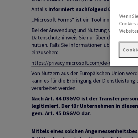
Antalis
informiert nachfolgend über die V
Wenn Sie
„Microsoft Forms“ ist ein Tool innerhalb des v
Cookies 
Bei der Anwendung und Nutzung von Microsoft 
Websiten
Datenschutzhinweis Sie nur über die Verarbei
nutzen. Falls Sie Informationen über die Vera
Cooki
einzusehen:
https://privacy.microsoft.com/de-de/privacys
Von Nutzern aus der Europäischen Union werde
kann es für die Erbringung der Dienstleistun
verarbeitet werden.
Nach Art. 44 DSGVO ist der Transfer perso
legitimiert. Der für Unternehmen in die
gem. Art. 45 DSGVO dar.
Mittels eines solchen Angemessenheitsbesc