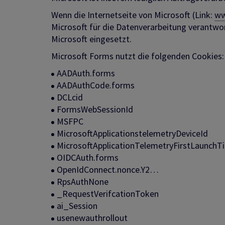
Wenn die Internetseite von Microsoft (Link:
ww
Microsoft für die Datenverarbeitung verantwo
Microsoft eingesetzt.
Microsoft Forms nutzt die folgenden Cookies
AADAuth.forms
AADAuthCode.forms
DCLcid
FormsWebSessionId
MSFPC
MicrosoftApplicationstelemetryDeviceId
MicrosoftApplicationTelemetryFirstLaunchT
OIDCAuth.forms
OpenIdConnect.nonce.Y2…
RpsAuthNone
_RequestVerifcationToken
ai_Session
usenewauthrollout