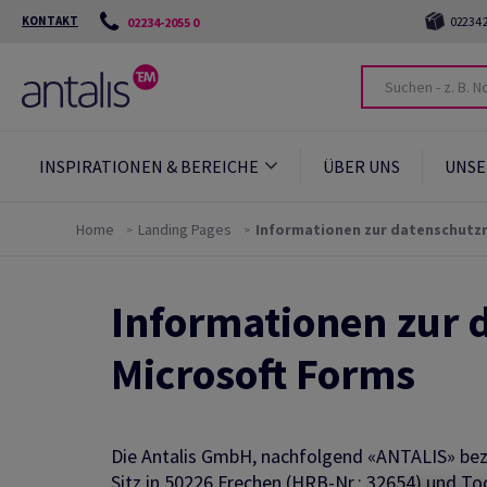
KONTAKT
02234 2
02234-2055 0
INSPIRATIONEN & BEREICHE
ÜBER UNS
UNSE
Home
Landing Pages
Informationen zur datenschutzr
Informationen zur 
Microsoft Forms
Die Antalis GmbH, nachfolgend «ANTALIS» beze
Sitz in 50226 Frechen (HRB-Nr.: 32654) und Toc