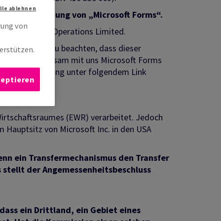
Alle ablehnen
mit der Nutzung von „Microsoft Forms“.
rung von
crosoft Ireland Operations Limited.
 Hierbei ist zu beachten, dass dieser
erstützen.
wenn Sie gemeinsam mit uns Microsoft Forms
prechende Erklärung unter folgendem Link
zeptieren
irtschaftsraumes (EWR) verarbeitet. Jedoch
 Hauptsitz von Microsoft Inc. in den USA
wenn ein Transfermechanismus den Transfer
 stellt der Angemessenheitsbeschluss
ass ein Drittland, ein Gebiet eines