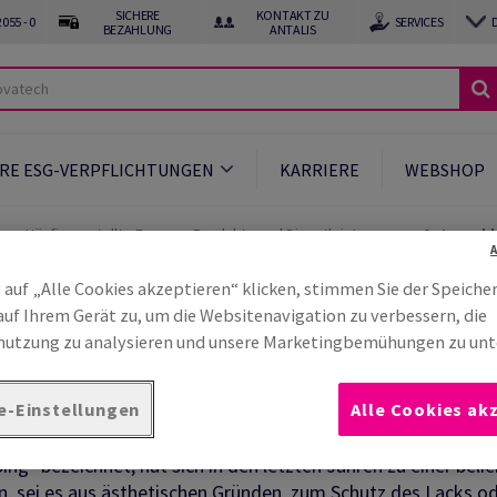
SICHERE
KONTAKT ZU
055 - 0
SERVICES
BEZAHLUNG
ANTALIS
RE ESG-VERPFLICHTUNGEN
KARRIERE
WEBSHOP
)
Häufig gestellte Fragen - Produkte und Dienstleistungen
Autoverkl
 auf „Alle Cookies akzeptieren“ klicken, stimmen Sie der Speiche
as muss man beim Folier
auf Ihrem Gerät zu, um die Websitenavigation zu verbessern, die
utzung zu analysieren und unsere Marketingbemühungen zu unt
?
e-Einstellungen
Alle Cookies ak
ing" bezeichnet, hat sich in den letzten Jahren zu einer beli
, sei es aus ästhetischen Gründen, zum Schutz des Lacks od