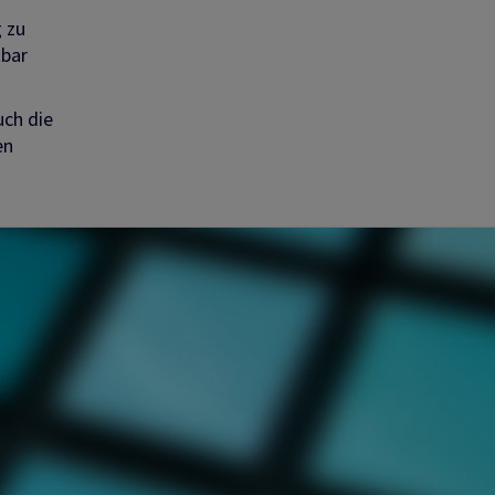
 zu
tbar
uch die
en