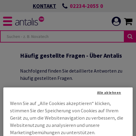
02234-2055 0
KONTAKT
-
NEN & BEREICHE
TUNGEN
Häufig gestellte Fragen - Über Antalis
Nachfolgend finden Sie detaillierte Antworten zu
häufig gestellten Fragen.
HYGIENE
S POSITIVEN
Alle ablehnen
Wenn Sie auf „Alle Cookies akzeptieren“ klicken,
UNIKATION
WELCHE ANTALIS-NIEDERLASSUNG
stimmen Sie der Speicherung von Cookies auf Ihrem
UNSERER
IST IN MEINER NÄHE?
G
Gerät zu, um die Websitenavigation zu verbessern, die
Websitenutzung zu analysieren und unsere
ELT
ICH BIN KUNDE, HABE ABER NOCH NIE
Marketingbemühungen zu unterstützen.
N SCHÜTZEN UND