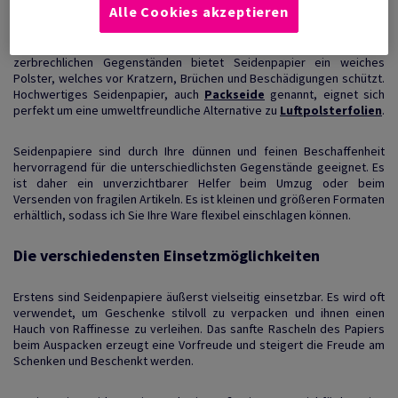
Alle Cookies akzeptieren
Seidenpapiere sind sehr weiches, glattes und dünnes Papier, welche
empfindliche Gegenstände schützt. Beim Verpacken von
zerbrechlichen Dingen wie Glaswaren, Porzellan oder anderen
zerbrechlichen Gegenständen bietet Seidenpapier ein weiches
Polster, welches vor Kratzern, Brüchen und Beschädigungen schützt.
Hochwertiges Seidenpapier, auch
Packseide
genannt, eignet sich
perfekt um eine umweltfreundliche Alternative zu
Luftpolsterfolien
.
Seidenpapiere sind durch Ihre dünnen und feinen Beschaffenheit
hervorragend für die unterschiedlichsten Gegenstände geeignet. Es
ist daher ein unverzichtbarer Helfer beim Umzug oder beim
Versenden von fragilen Artikeln. Es ist kleinen und größeren Formaten
erhältlich, sodass ich Sie Ihre Ware flexibel einschlagen können.
Die verschiedensten Einsetzmöglichkeiten
Erstens sind Seidenpapiere äußerst vielseitig einsetzbar. Es wird oft
verwendet, um Geschenke stilvoll zu verpacken und ihnen einen
Hauch von Raffinesse zu verleihen. Das sanfte Rascheln des Papiers
beim Auspacken erzeugt eine Vorfreude und steigert die Freude am
Schenken und Beschenkt werden.