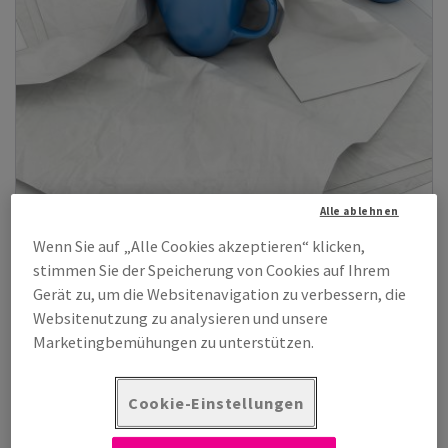
Alle ablehnen
Wenn Sie auf „Alle Cookies akzeptieren“ klicken,
stimmen Sie der Speicherung von Cookies auf Ihrem
Gerät zu, um die Websitenavigation zu verbessern, die
Packseiden
Websitenutzung zu analysieren und unsere
Ein sehr weiches und flexibles Füll- und Einschlagspapier aus
Marketingbemühungen zu unterstützen.
Zellstoff und recyceltem ...
Zeige Produkte
(2)
Cookie-Einstellungen