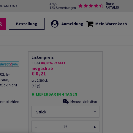
4.9/5
ÜBER
DOWNLOAD
123 Bewertungen
ANTALIS
Bestellung
Anmeldung
Mein Warenkorb
Listenpreis
€ 1,34
84,33% Rabatt
möglich ab
€ 0,21
02, E-
braun,
pro 1 Stück
tück nicht
(49 g )
LIEFERBAR IN 4 TAGEN
rempfehlen
Mengeneinheiten
Stück
−
+