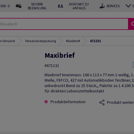
SICHERE
KONTAKT ZU
055 - 0
SERVICES
BEZAHLUNG
ANTALIS
n Versand
Versandverpackung
Maxibrief
671131
Maxibrief
#671131
Maxibrief Innenmass: 160 x 113 x 77 mm 1-wellig, 1.
Welle, FEFCO, 427 mit Automatikboden Testliner, 
unbedruckt Bund zu 25 Stück,, Palette zu 1.4.200 S
für direkten Lebensmittelkontakt
Produktinformation
Produkt weite