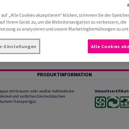
 auf „Alle Cookies akzeptieren“ klicken, stimmen Sie der Speiche
auf Ihrem Gerät zu, um die Websitenavigation zu verbessern, die
utzung zu analysieren und unsere Marketingbemühungen zu unt
Stück
175
Stück
4 200
Stück
 1,34
€ 0,34
€ 0,25
e-Einstellungen
Alle Cookies ak
 1 Stück
pro 1 Stück
pro 1 Stück
exkl. MwSt.
Preis exkl. MwSt.
Preis exkl. MwSt.
Pr
PRODUKTINFORMATION
pappe mit brauner oder weißer Außendecke.
Umweltzertifikat
deckel und seitlichen Einstecklaschen
flachem Transportgut.