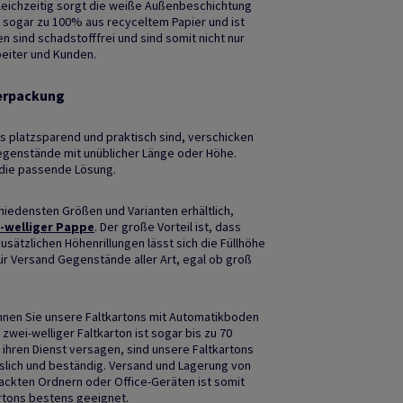
leichzeitig sorgt die weiße Außenbeschichtung
ht sogar zu 100% aus recyceltem Papier und ist
 sind schadstofffrei und sind somit nicht nur
beiter und Kunden.
Verpackung
s platzsparend und praktisch sind, verschicken
egenstände mit unüblicher Länge oder Höhe.
e die passende Lösung.
hiedensten Größen und Varianten erhältlich,
-welliger Pappe
. Der große Vorteil ist, dass
usätzlichen Höhenrillungen lässt sich die Füllhöhe
für Versand Gegenstände aller Art, egal ob groß
nen Sie unsere Faltkartons mit Automatikboden
wei-welliger Faltkarton ist sogar bis zu 70
ihren Dienst versagen, sind unsere Faltkartons
sslich und beständig. Versand und Lagerung von
ckten Ordnern oder Office-Geräten ist somit
artons bestens geeignet.