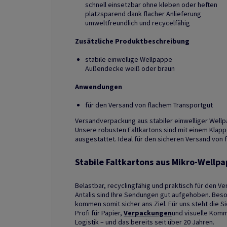
schnell einsetzbar ohne kleben oder heften
platzsparend dank flacher Anlieferung
umweltfreundlich und recycelfähig
Zusätzliche Produktbeschreibung
stabile einwellige Wellpappe
Außendecke weiß oder braun
Anwendungen
für den Versand von flachem Transportgut
Versandverpackung aus stabiler einwelliger Well
Unsere robusten Faltkartons sind mit einem Klapp
ausgestattet. Ideal für den sicheren Versand von 
Stabile Faltkartons aus Mikro-Wellp
Belastbar, recyclingfähig und praktisch für den Ve
Antalis sind Ihre Sendungen gut aufgehoben. Bes
kommen somit sicher ans Ziel. Für uns steht die Sic
Profi für Papier,
Verpackungen
und visuelle Kommu
Logistik – und das bereits seit über 20 Jahren.