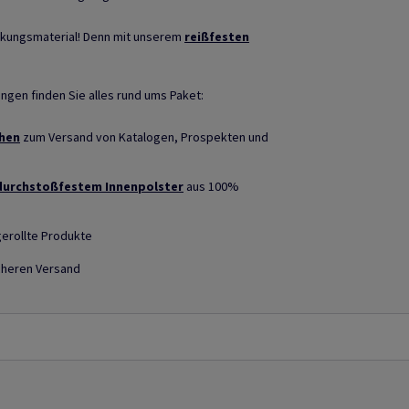
ckungsmaterial! Denn mit unserem
reißfesten
.
gen finden Sie alles rund ums Paket:
hen
zum Versand von Katalogen, Prospekten und
durchstoßfestem Innenpolster
aus 100%
gerollte Produkte
icheren Versand