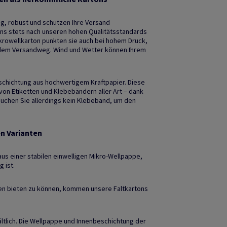
g, robust und schützen Ihre Versand
ons stets nach unseren hohen Qualitätsstandards
ikrowellkarton punkten sie auch bei hohem Druck,
dem Versandweg. Wind und Wetter können Ihrem
chichtung aus hochwertigem Kraftpapier. Diese
on Etiketten und Klebebändern aller Art – dank
uchen Sie allerdings kein Klebeband, um den
en Varianten
aus einer stabilen einwelligen Mikro-Wellpappe,
 ist.
en bieten zu können, kommen unsere Faltkartons
ältlich. Die Wellpappe und Innenbeschichtung der