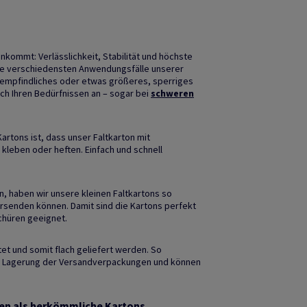
kommt: Verlässlichkeit, Stabilität und höchste
 die verschiedensten Anwendungsfälle unserer
, empfindliches oder etwas größeres, sperriges
ch Ihren Bedürfnissen an – sogar bei
schweren
artons ist, dass unser Faltkarton mit
kleben oder heften. Einfach und schnell
 haben wir unsere kleinen Faltkartons so
versenden können. Damit sind die Kartons perfekt
chüren geeignet.
ltet und somit flach geliefert werden. So
er Lagerung der Versandverpackungen und können
tzen als herkömmliche Kartons