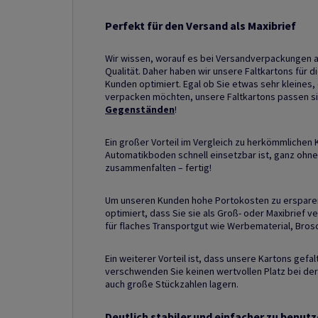
Perfekt für den Versand als Maxibrief
Wir wissen, worauf es bei Versandverpackungen an
Qualität. Daher haben wir unsere Faltkartons für
Kunden optimiert. Egal ob Sie etwas sehr kleines
verpacken möchten, unsere Faltkartons passen si
Gegenständen
!
Ein großer Vorteil im Vergleich zu herkömmlichen K
Automatikboden schnell einsetzbar ist, ganz ohne 
zusammenfalten – fertig!
Um unseren Kunden hohe Portokosten zu ersparen,
optimiert, dass Sie sie als Groß- oder Maxibrief 
für flaches Transportgut wie Werbematerial, Bros
Ein weiterer Vorteil ist, dass unsere Kartons gefa
verschwenden Sie keinen wertvollen Platz bei d
auch große Stückzahlen lagern.
Deutlich stabiler und einfacher zu benu