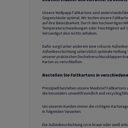
Unsere Wellpapp Faltkartons sind widerstandsfähi
Gegenstände optimal. Wir testen unsere Faltkart
auf ihre Belastbarkeit. Durch den hochwertigen M
Temperaturschwankungen oder Feuchtigkeit auf 
Versandgut also nichts anhaben.
Dafür sorgt unter anderem eine robuste Außenbes
Außenbeschichtung unterstützt optimale Haftung v
unserer praktischen Deckelverschlussklappen bra
Karton zu verschließen.
Bestellen Sie Faltkartons in verschieden
Prinzipiell bestehen unsere Maxibrief Faltkartons 
die besonders umweltfreundlich und recyclingfähig
Um unseren Kunden immer die richtigen Kartonag
in folgenden Varianten:
Die Außenbeschichtung ist in braun oder weiß erh