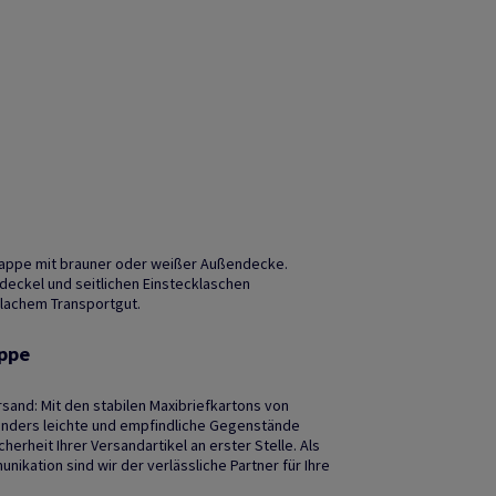
pappe mit brauner oder weißer Außendecke.
deckel und seitlichen Einstecklaschen
flachem Transportgut.
appe
rsand: Mit den stabilen Maxibriefkartons von
onders leichte und empfindliche Gegenstände
herheit Ihrer Versandartikel an erster Stelle. Als
nikation sind wir der verlässliche Partner für Ihre