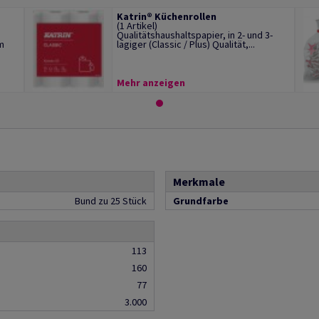
Katrin® Küchenrollen
(1 Artikel)
Qualitätshaushaltspapier, in 2- und 3-
m
lagiger (Classic / Plus) Qualität,...
Mehr anzeigen
Merkmale
Bund zu 25 Stück
Grundfarbe
113
160
77
3.000