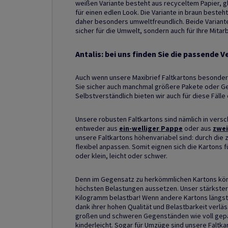
weißen Variante besteht aus recyceltem Papier, g
für einen edlen Look. Die Variante in braun beste
daher besonders umweltfreundlich. Beide Varianten
sicher für die Umwelt, sondern auch für Ihre Mitar
Antalis: bei uns finden Sie die passende 
Auch wenn unsere Maxibrief Faltkartons besonder
Sie sicher auch manchmal größere Pakete oder G
Selbstverständlich bieten wir auch für diese Fäll
Unsere robusten Faltkartons sind nämlich in versc
entweder aus
ein-welliger Pappe
oder aus
zwei
unsere Faltkartons höhenvariabel sind: durch die z
flexibel anpassen. Somit eignen sich die Kartons 
oder klein, leicht oder schwer.
Denn im Gegensatz zu herkömmlichen Kartons kön
höchsten Belastungen aussetzen. Unser stärkster z
Kilogramm belastbar! Wenn andere Kartons längst 
dank ihrer hohen Qualität und Belastbarkeit verlä
großen und schweren Gegenständen wie voll gepa
kinderleicht. Sogar für Umzüge sind unsere Faltk