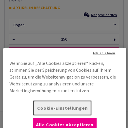
ARTIKEL IN BESCHAFFUNG
Mengeneinheiten
Bogen
−
+
Alle ablehnen
Wenn Sie auf „Alle Cookies akzeptieren“ klicken,
stimmen Sie der Speicherung von Cookies auf Ihrem
Gerät zu, um die Websitenavigation zu verbessern, die
Muster bestellen
Websitenutzung zu analysieren und unsere
TECHNISCHES
PRODUKTINFORMATION
Marketingbemühungen zu unterstützen.
DATENBLATT
Cookie-Einstellungen
Das könnte Sie auch interessieren
Alle Cookies akzeptieren