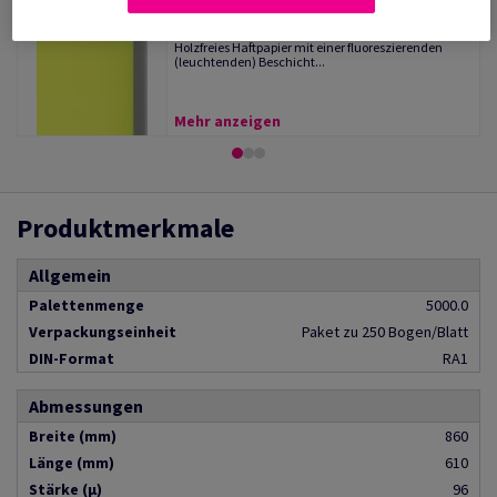
Raflatac Fluor
(7 Artikel)
Holzfreies Haftpapier mit einer fluoreszierenden
(leuchtenden) Beschicht...
Mehr anzeigen
Produktmerkmale
Allgemein
Palettenmenge
5000.0
Verpackungseinheit
Paket zu 250 Bogen/Blatt
DIN-Format
RA1
Abmessungen
Breite (mm)
860
Länge (mm)
610
Stärke (µ)
96