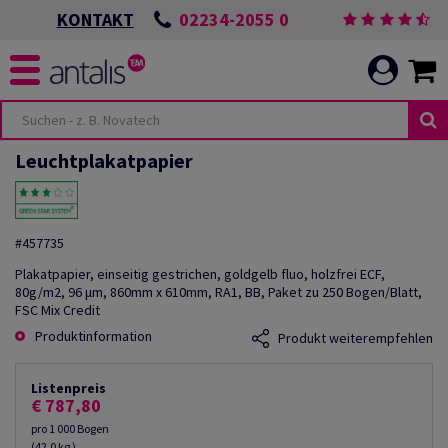
02234-2055 0
KONTAKT
Leuchtplakatpapier
#457735
Plakatpapier, einseitig gestrichen, goldgelb fluo, holzfrei ECF,
80g/m2, 96 µm, 860mm x 610mm, RA1, BB, Paket zu 250 Bogen/Blatt,
FSC Mix Credit
Produktinformation
Produkt weiterempfehlen
Listenpreis
€ 787,80
pro 1 000 Bogen
(42,0 kg )