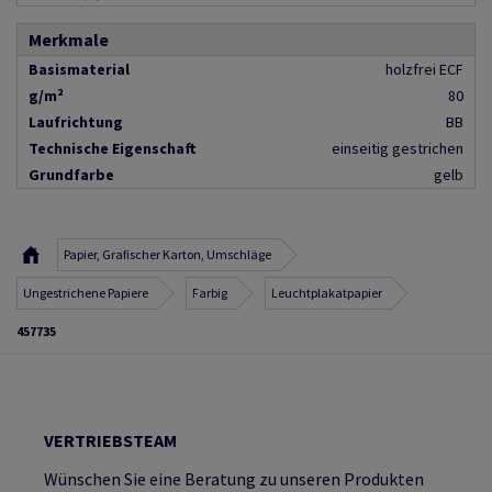
Merkmale
Basismaterial
holzfrei ECF
g/m²
80
Laufrichtung
BB
Technische Eigenschaft
einseitig gestrichen
Grundfarbe
gelb
Papier, Grafischer Karton, Umschläge
Ungestrichene Papiere
Farbig
Leuchtplakatpapier
457735
VERTRIEBSTEAM
Wünschen Sie eine Beratung zu unseren Produkten