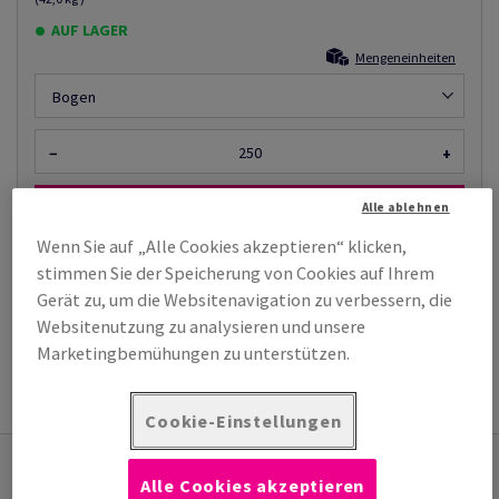
AUF LAGER
Mengeneinheiten
Bogen
−
+
Alle ablehnen
Wenn Sie auf „Alle Cookies akzeptieren“ klicken,
stimmen Sie der Speicherung von Cookies auf Ihrem
Gerät zu, um die Websitenavigation zu verbessern, die
Muster bestellen
Websitenutzung zu analysieren und unsere
TECHNISCHES
PRODUKTINFORMATION
Marketingbemühungen zu unterstützen.
DATENBLATT
Cookie-Einstellungen
Das könnte Sie auch interessieren
Alle Cookies akzeptieren