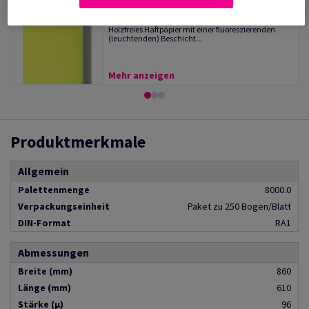
Raflatac Fluor
(7 Artikel)
Holzfreies Haftpapier mit einer fluoreszierenden
(leuchtenden) Beschicht...
Mehr anzeigen
Produktmerkmale
Allgemein
Palettenmenge
8000.0
Verpackungseinheit
Paket zu 250 Bogen/Blatt
DIN-Format
RA1
Abmessungen
Breite (mm)
860
Länge (mm)
610
Stärke (µ)
96