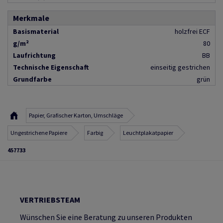
Merkmale
Basismaterial
holzfrei ECF
g/m²
80
Laufrichtung
BB
Technische Eigenschaft
einseitig gestrichen
Grundfarbe
grün
Papier, Grafischer Karton, Umschläge
Ungestrichene Papiere
Farbig
Leuchtplakatpapier
457733
VERTRIEBSTEAM
Wünschen Sie eine Beratung zu unseren Produkten