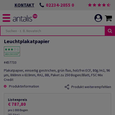
02234-2055 0
KONTAKT
Leuchtplakatpapier
#457733
Plakatpapier, einseitig gestrichen, grün fluo, holzfrei ECF, 80g/m2, 96
µm, 860mm x 610mm, RA1, BB, Paket zu 250 Bogen/Blatt, FSC Mix
Credit
Produktinformation
Produkt weiterempfehlen
Listenpreis
€ 787,80
pro 1 000 Bogen
(42,0 kg )