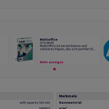
Multioffice
(9 Artikel)
MultiOffice ist ein leichteres und
stärkeres Papier, das sich perfekt fü...
Mehr anzeigen
Merkmale
with squares 5x5 mm
Basismaterial
54000.0
g/m²