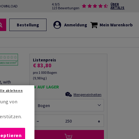
4.9/5
ÜBER
DOWNLOAD
123 Bewertungen
ANTALIS
Bestellung
Anmeldung
Mein Warenkorb
Listenpreis
€ 83,80
pro 1 000 Bogen
(9,98 kg )
t, with
AUF LAGER
297mm, A3,
Alle ablehnen
Mengeneinheiten
rung von
Bogen
erstützen.
rempfehlen
−
+
zeptieren