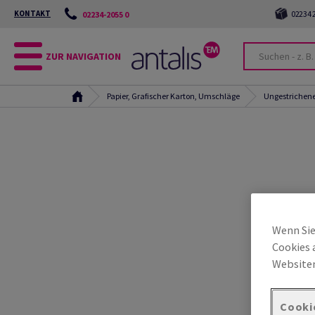
KONTAKT
02234 2
02234-2055 0
ZUR NAVIGATION
Papier, Grafischer Karton, Umschläge
Ungestrichene
Wenn Sie
Cookies 
Websiten
Cooki