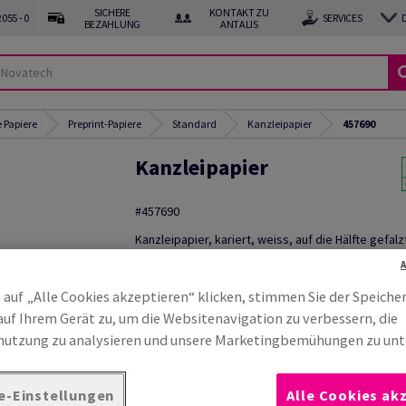
SICHERE
KONTAKT ZU
055 - 0
SERVICES
BEZAHLUNG
ANTALIS
 Papiere
Preprint-Papiere
Standard
Kanzleipapier
457690
Kanzleipapier
#457690
Kanzleipapier, kariert, weiss, auf die Hälfte gefalz
squares 5x5 mm, holzfrei ECF, 80g/m2, 420mm x 
BB, Paket zu 25 x 10 Bogen/Blatt
 auf „Alle Cookies akzeptieren“ klicken, stimmen Sie der Speiche
Muster bestellen
auf Ihrem Gerät zu, um die Websitenavigation zu verbessern, die
Produktinformation
utzung zu analysieren und unsere Marketingbemühungen zu unt
Produkt weite
e-Einstellungen
Alle Cookies ak