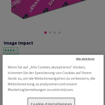
Image Impact
Alle ablehnen
#464600
Wenn Sie auf „Alle Cookies akzeptieren“ klicken,
Image, Impact, weiss, holzfrei ECF, 300g/m2, 700mm x 1000mm, B1,
stimmen Sie der Speicherung von Cookies auf Ihrem
SB, Paket zu 125 Bogen/Blatt, FSC Mix Credit
Gerät zu, um die Websitenavigation zu verbessern, die
Produktinformation
Produkt weiterempfehlen
Websitenutzung zu analysieren und unsere
Marketingbemühungen zu unterstützen.
Listenpreis
€ 1 248,83
pro 1 000 Bogen
Cookie-Einstellungen