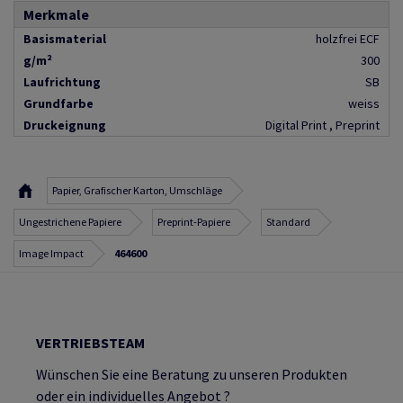
Merkmale
Basismaterial
holzfrei ECF
g/m²
300
Laufrichtung
SB
Grundfarbe
weiss
Druckeignung
Digital Print , Preprint
Papier, Grafischer Karton, Umschläge
Ungestrichene Papiere
Preprint-Papiere
Standard
Image Impact
464600
VERTRIEBSTEAM
Wünschen Sie eine Beratung zu unseren Produkten
oder ein individuelles Angebot ?