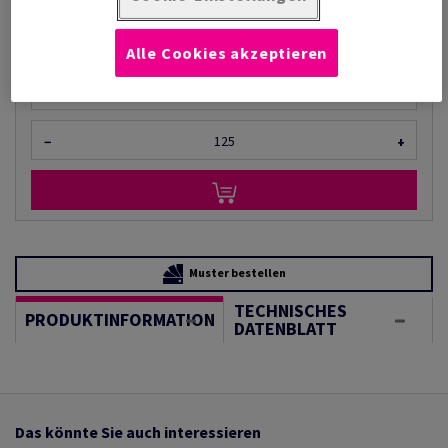
(210 kg )
AUF LAGER
Alle Cookies akzeptieren
Mengeneinheiten
Bogen
−
+
Muster bestellen
TECHNISCHES
PRODUKTINFORMATION
DATENBLATT
Das könnte Sie auch interessieren