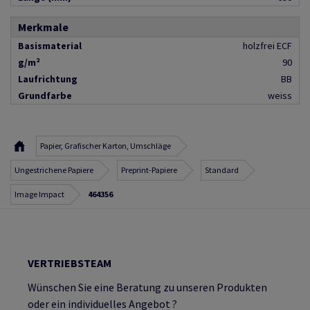
Merkmale
Basismaterial
holzfrei ECF
g/m²
90
Laufrichtung
BB
Grundfarbe
weiss
Papier, Grafischer Karton, Umschläge
Ungestrichene Papiere
Preprint-Papiere
Standard
Image Impact
464356
VERTRIEBSTEAM
Wünschen Sie eine Beratung zu unseren Produkten
oder ein individuelles Angebot ?