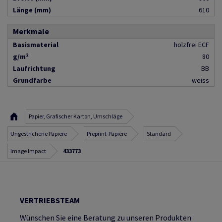
Länge (mm)
610
Merkmale
Basismaterial
holzfrei ECF
g/m²
80
Laufrichtung
BB
Grundfarbe
weiss
Papier, Grafischer Karton, Umschläge
Ungestrichene Papiere
Preprint-Papiere
Standard
Image Impact
433773
VERTRIEBSTEAM
Wünschen Sie eine Beratung zu unseren Produkten