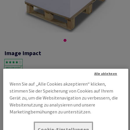
Image Impact
Alle ablehnen
#433773
Wenn Sie auf „Alle Cookies akzeptieren“ klicken,
Image, Impact, weiss, holzfrei ECF, 80g/m2, 860mm x 610mm, RA1,
stimmen Sie der Speicherung von Cookies auf Ihrem
BB, Paket zu 500 Bogen/Blatt, FSC Mix Credit
Gerät zu, um die Websitenavigation zu verbessern, die
Produktinformation
Produkt weiterempfehlen
Websitenutzung zu analysieren und unsere
Promotion: Sonderposten
Marketingbemühungen zu unterstützen.
Listenpreis
Cookie-Einstellungen