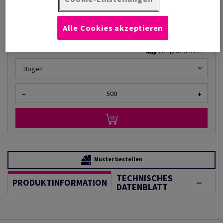
€ 40,30
pro 1 000 Bogen
(42,0 kg )
Alle Cookies akzeptieren
AUF LAGER
Mengeneinheiten
Bogen
−
+
Muster bestellen
TECHNISCHES
PRODUKTINFORMATION
DATENBLATT