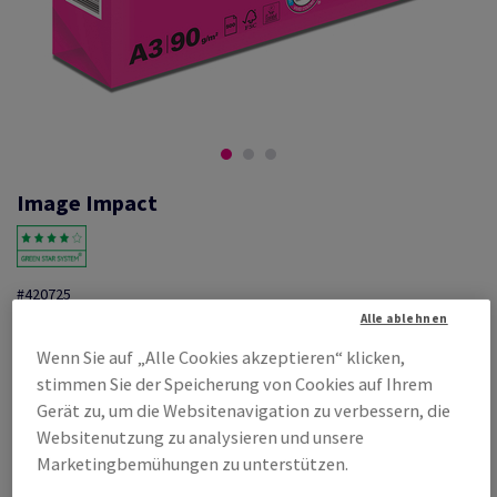
Image Impact
#420725
Alle ablehnen
Image, Impact, weiss, Kopierpapier, holzfrei ECF, 90g/m2, 420mm x
297mm, A3, BB, Paket zu 500 Bogen/Blatt, FSC Mix Credit
Wenn Sie auf „Alle Cookies akzeptieren“ klicken,
Produktinformation
Produkt weiterempfehlen
stimmen Sie der Speicherung von Cookies auf Ihrem
Gerät zu, um die Websitenavigation zu verbessern, die
Listenpreis
Websitenutzung zu analysieren und unsere
€ 50,43
56,12% Rabatt
Marketingbemühungen zu unterstützen.
möglich ab
€ 22,13