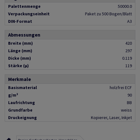
Palettenmenge
50000.0
Verpackungseinheit
Paket zu 500 Bogen/Blatt
DIN-Format
A3
Abmessungen
Breite (mm)
420
Länge (mm)
297
Dicke (mm)
0.119
Stärke (µ)
119
Merkmale
Basismaterial
holzfrei ECF
g/m²
90
Laufrichtung
BB
Grundfarbe
weiss
Druckeignung
Kopierer, Laser, Inkjet