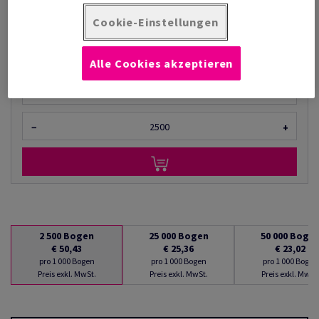
pro 1 000 Bogen
Cookie-Einstellungen
(11,2 kg )
BEGRENZTES LAGER
Alle Cookies akzeptieren
Mengeneinheiten
Bogen
−
+
2 500
Bogen
25 000
Bogen
50 000
Boge
€ 50,43
€ 25,36
€ 23,02
pro 1 000 Bogen
pro 1 000 Bogen
pro 1 000 Bogen
Preis exkl. MwSt.
Preis exkl. MwSt.
Preis exkl. MwSt