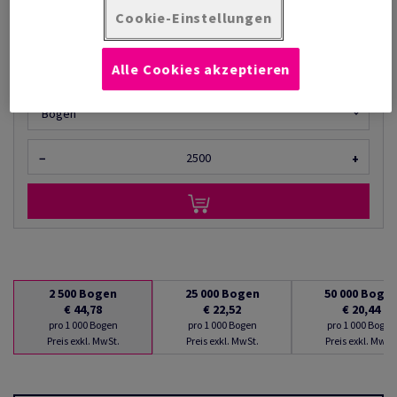
Cookie-Einstellungen
pro 1 000 Bogen
(9,98 kg )
BEGRENZTES LAGER
Alle Cookies akzeptieren
Mengeneinheiten
Bogen
−
+
2 500
Bogen
25 000
Bogen
50 000
Boge
€ 44,78
€ 22,52
€ 20,44
pro 1 000 Bogen
pro 1 000 Bogen
pro 1 000 Bogen
Preis exkl. MwSt.
Preis exkl. MwSt.
Preis exkl. MwSt