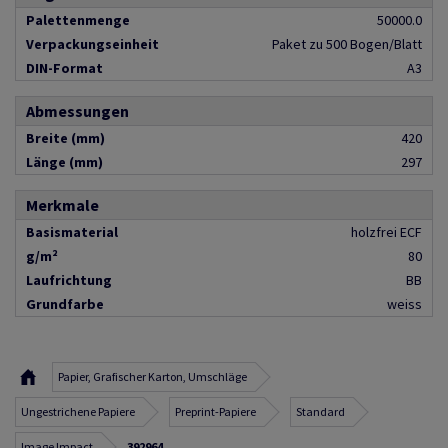
Palettenmenge
50000.0
Verpackungseinheit
Paket zu 500 Bogen/Blatt
DIN-Format
A3
Abmessungen
Breite (mm)
420
Länge (mm)
297
Merkmale
Basismaterial
holzfrei ECF
g/m²
80
Laufrichtung
BB
Grundfarbe
weiss
Papier, Grafischer Karton, Umschläge
Ungestrichene Papiere
Preprint-Papiere
Standard
Image Impact
392964