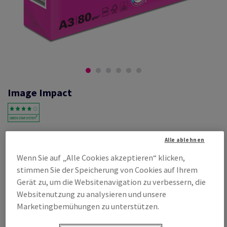
Image Impact
#392964
Alle ablehnen
Image, Impact, weiss, Kopierpapier, holzfrei ECF, 80g/m2, 420mm x
Wenn Sie auf „Alle Cookies akzeptieren“ klicken,
297mm, A3, BB, Paket zu 500 Bogen/Blatt, FSC Mix Credit
stimmen Sie der Speicherung von Cookies auf Ihrem
Produktinformation
Produkt weiterempfehlen
Gerät zu, um die Websitenavigation zu verbessern, die
Websitenutzung zu analysieren und unsere
Listenpreis
Marketingbemühungen zu unterstützen.
€ 44,78
56,12% Rabatt
möglich ab
€ 19,65