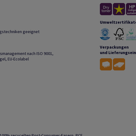
Umweltzertifikat
ngstechniken geeignet
Verpackungen
und Lieferungsei
ätsmanagement nach ISO 9001,
el, EU-Ecolabel
s 100% recycelten Post-Consumer-Fasern, PCF.