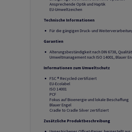
Ansprechende Optik und Haptik
EU-Umweltzeichen
Technische Informationen
Für die gängigen Druck- und Weiterverarbeitu
Garantien
Alterungsbeständigkeit nach DIN 6738, Qualit
Umweltmanagement nach ISO 14001, Blauer Eng
Informationen zum Umweltschutz
FSC ® Recycled-zertifiziert
EU-Ecolabel
ISO 14001
PCF
Fokus auf Bioenergie und lokale Beschaffung
Blauer Engel
Cradle to Cradle Silver zertifiziert
Zusätzliche Produktbeschreibung
Ungestrichenes Offset-Papier, hergestellt au