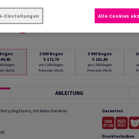
e-Einstellungen
Alle Cookies ak
Bogen
2 500
Bogen
5 000
Bogen
1
544,40
€ 172,70
€ 161,80
 000 Bogen
pro 1 000 Bogen
pro 1 000 Bogen
p
exkl. MwSt.
Preis exkl. MwSt.
Preis exkl. MwSt.
Pr
ANLEITUNG
Recyclingfasern, mit Naturcharakter
Garantien
eiß
Drucktechniken