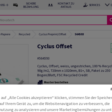
SICHERE
KONTAKT ZU
055 - 0
SERVICES
BEZAHLUNG
ANTALIS
 Papiere
Recycled
Cyclus Preprint/Offset
564593
Cyclus Offset
#564593
Cyclus, Offset, weiss, ungestrichen, 100 % Recycl
90g/m2, 720mm x 1020mm, B1+, SB, Paket zu 250
Bogen/Blatt, FSC Recycled Credit
Muster bestellen
Produktinformation
Produkt weite
 auf „Alle Cookies akzeptieren“ klicken, stimmen Sie der Speiche
auf Ihrem Gerät zu, um die Websitenavigation zu verbessern, die
utzung zu analysieren und unsere Marketingbemühungen zu unt