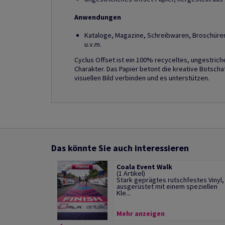
Anwendungen
Kataloge, Magazine, Schreibwaren, Broschüre
u.v.m.
Cyclus Offset ist ein 100% recyceltes, ungestric
Charakter. Das Papier betont die kreative Botschaf
visuellen Bild verbinden und es unterstützen.
Das könnte Sie auch interessieren
Coala Event Walk
(1 Artikel)
Stark geprägtes rutschfestes Vinyl,
ausgerüstet mit einem speziellen
Kle...
Mehr anzeigen