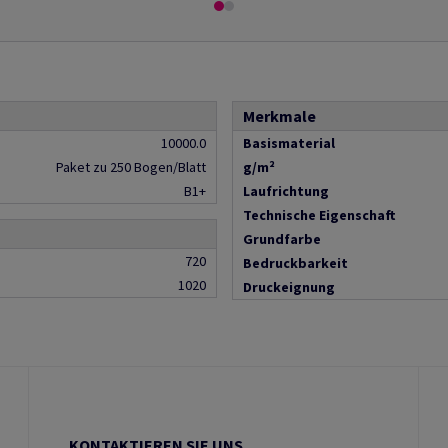
Merkmale
10000.0
Basismaterial
Paket zu 250 Bogen/Blatt
g/m²
B1+
Laufrichtung
Technische Eigenschaft
Grundfarbe
720
Bedruckbarkeit
1020
Druckeignung
KONTAKTIEREN SIE UNS