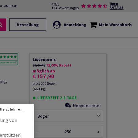
4.9/5
ÜBER
DOWNLOAD
123 Bewertungen
ANTALIS
Bestellung
Anmeldung
Mein Warenkorb
Listenpreis
€ 544,40
71,00% Rabatt
möglich ab
€ 157,90
ing,
pro 1 000 Bogen
(66,1 kg )
LIEFERZEIT 2-3 TAGE
Mengeneinheiten
Alle ablehnen
rempfehlen
Bogen
rung von
−
+
erstützen.