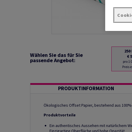
Cooki
250
Wählen Sie das für Sie
€ 
passende Angebot:
pro 1
Preis 
PRODUKTINFORMATION
Ökologisches Offset Papier, bestehend aus 100% 
Produktvorteile
Ein authentisches Aussehen mit natürlichem W
Einzigartige Oberfläche und hohe Opazität