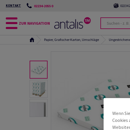
KONTAKT
02234 2
02234-2055 0
ZUR NAVIGATION
Papier, Grafischer Karton, Umschläge
Ungestrichene
Wenn Sie
Cookies 
Websiten