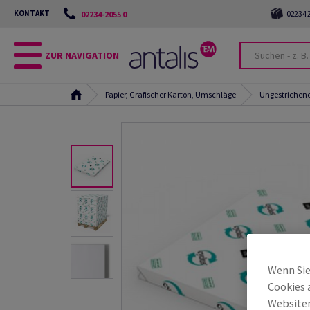
KONTAKT
02234 2
02234-2055 0
ZUR NAVIGATION
Papier, Grafischer Karton, Umschläge
Ungestrichene
Wenn Sie
Cookies 
Websiten