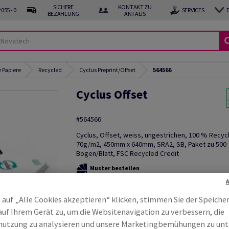
SICHERE
KONTAKT ZU
055 - 0
SERVICES
BEZAHLUNG
ANTALIS
 Papiere
Recycled
Cyclus Preprint/Offset
564566
Cyclus Offset
#564566
Cyclus, Offset, weiss, ungestrichen, 100 % Recycl
70g/m2, 450mm x 640mm, SRA2, SB, Paket zu 500
Bogen/Blatt, FSC Recycled Credit
Muster bestellen
Produktinformation
Produkt weite
 auf „Alle Cookies akzeptieren“ klicken, stimmen Sie der Speiche
auf Ihrem Gerät zu, um die Websitenavigation zu verbessern, die
utzung zu analysieren und unsere Marketingbemühungen zu unt