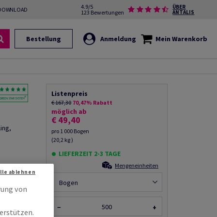
4.9/5
ÜBER
DOWNLOAD
123 Bewertungen
ANTALIS
Bestellung
Anmeldung
Mein Warenkorb
Listenpreis
€ 167,30
70,47% Rabatt
möglich ab
€ 49,40
ing,
pro 1 000 Bogen
(20,2 kg )
LIEFERZEIT 2-3 TAGE
Mengeneinheiten
Alle ablehnen
rempfehlen
Bogen
rung von
−
+
erstützen.