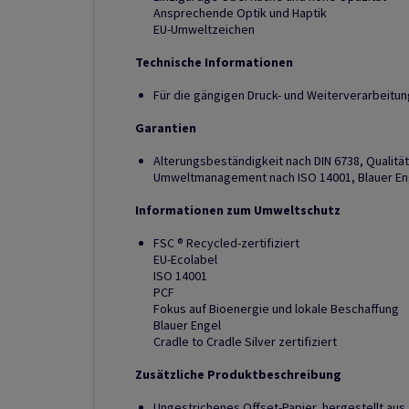
Ansprechende Optik und Haptik
EU-Umweltzeichen
Technische Informationen
Für die gängigen Druck- und Weiterverarbeitu
Garantien
Alterungsbeständigkeit nach DIN 6738, Qualit
Umweltmanagement nach ISO 14001, Blauer Eng
Informationen zum Umweltschutz
FSC ® Recycled-zertifiziert
EU-Ecolabel
ISO 14001
PCF
Fokus auf Bioenergie und lokale Beschaffung
Blauer Engel
Cradle to Cradle Silver zertifiziert
Zusätzliche Produktbeschreibung
Ungestrichenes Offset-Papier, hergestellt au