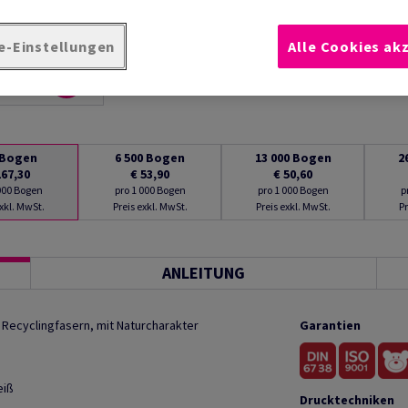
e-Einstellungen
Alle Cookies ak
Bogen
6 500
Bogen
13 000
Bogen
2
167,30
€ 53,90
€ 50,60
 000 Bogen
pro 1 000 Bogen
pro 1 000 Bogen
p
exkl. MwSt.
Preis exkl. MwSt.
Preis exkl. MwSt.
Pr
ANLEITUNG
Recyclingfasern, mit Naturcharakter
Garantien
eiß
Drucktechniken