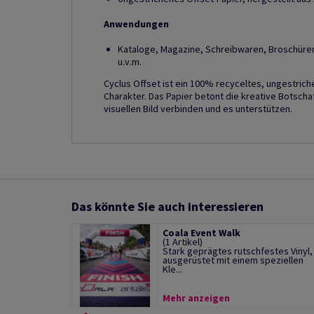
Anwendungen
Kataloge, Magazine, Schreibwaren, Broschüre
u.v.m.
Cyclus Offset ist ein 100% recyceltes, ungestric
Charakter. Das Papier betont die kreative Botschaf
visuellen Bild verbinden und es unterstützen.
Das könnte Sie auch interessieren
Coala Event Walk
(1 Artikel)
Stark geprägtes rutschfestes Vinyl,
ausgerüstet mit einem speziellen
Kle...
Mehr anzeigen