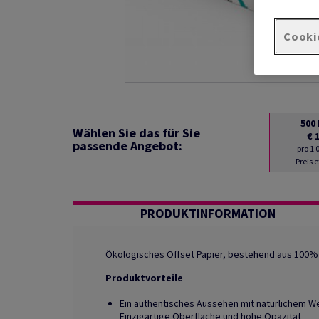
Cooki
500
Wählen Sie das für Sie
€ 
passende Angebot:
pro 1
Preis 
PRODUKTINFORMATION
Ökologisches Offset Papier, bestehend aus 100% 
Produktvorteile
Ein authentisches Aussehen mit natürlichem W
Einzigartige Oberfläche und hohe Opazität