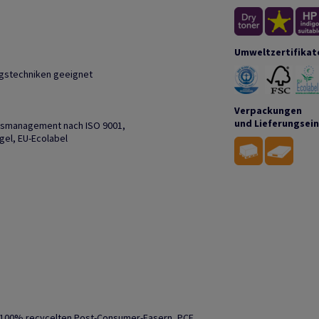
Umweltzertifikat
ngstechniken geeignet
Verpackungen
und Lieferungsei
ätsmanagement nach ISO 9001,
el, EU-Ecolabel
s 100% recycelten Post-Consumer-Fasern, PCF.