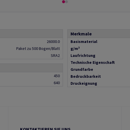
Merkmale
26000.0
Basismaterial
Paket zu 500 Bogen/Blatt
g/m²
SRA2
Laufrichtung
Technische Eigenschaft
Grundfarbe
450
Bedruckbarkeit
640
Druckeignung
KONTAKTIEREN SIE UNS