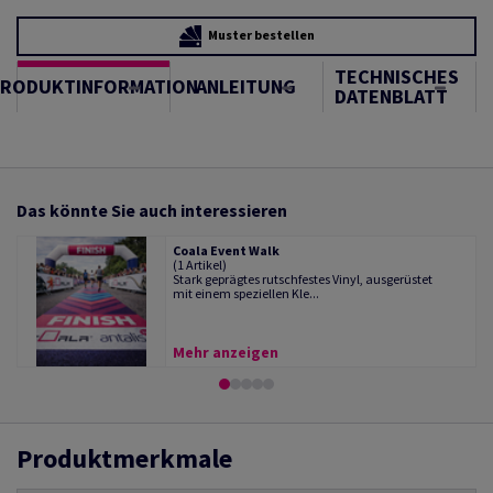
Muster bestellen
TECHNISCHES
PRODUKTINFORMATION
ANLEITUNG
DATENBLATT
Das könnte Sie auch interessieren
Coala Event Walk
(1 Artikel)
Stark geprägtes rutschfestes Vinyl, ausgerüstet
mit einem speziellen Kle...
Mehr anzeigen
Produktmerkmale