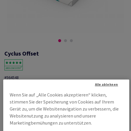
Cyclus Offset
#564548
Alle ablehnen
Cyclus, Offset, weiss, ungestrichen, 100 % Recycling, 170g/m2,
720mm x 1020mm, B1+, SB, Paket zu 125 Bogen/Blatt, FSC Recycled
Wenn Sie auf „Alle Cookies akzeptieren“ klicken,
Credit
stimmen Sie der Speicherung von Cookies auf Ihrem
Produktinformation
Produkt weiterempfehlen
Gerät zu, um die Websitenavigation zu verbessern, die
Websitenutzung zu analysieren und unsere
Listenpreis
Marketingbemühungen zu unterstützen.
€ 1 028,20
71,00% Rabatt
möglich ab