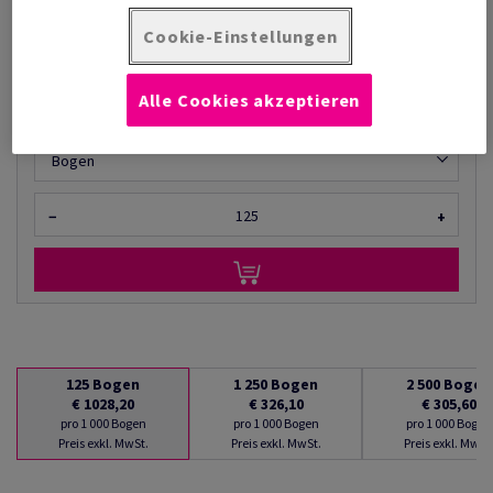
€ 298,20
Cookie-Einstellungen
pro 1 000 Bogen
(125 kg )
LIEFERZEIT 2-3 TAGE
Alle Cookies akzeptieren
Mengeneinheiten
Bogen
−
+
125
Bogen
1 250
Bogen
2 500
Bogen
€ 1028,20
€ 326,10
€ 305,60
pro 1 000 Bogen
pro 1 000 Bogen
pro 1 000 Bogen
Preis exkl. MwSt.
Preis exkl. MwSt.
Preis exkl. MwSt