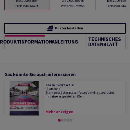
pro 1 000 Bogen
pro 1 000 Bogen
pro 1 000 Bogen
Preis exkl. MwSt.
Preis exkl. MwSt.
Preis exkl. MwSt
Muster bestellen
TECHNISCHES
PRODUKTINFORMATION
ANLEITUNG
DATENBLATT
Das könnte Sie auch interessieren
Coala Event Walk
(1 Artikel)
Stark geprägtes rutschfestes Vinyl, ausgerüstet
mit einem speziellen Kle...
Mehr anzeigen