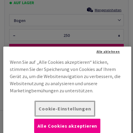
AUF LAGER
Mengeneinheiten
Bogen
−
+
Alle ablehnen
Wenn Sie auf „Alle Cookies akzeptieren“ klicken,
stimmen Sie der Speicherung von Cookies auf Ihrem
Muster bestellen
Gerät zu, um die Websitenavigation zu verbessern, die
Websitenutzung zu analysieren und unsere
TECHNISCHES
PRODUKTINFORMATION
Marketingbemühungen zu unterstützen.
DATENBLATT
Cookie-Einstellungen
Das könnte Sie auch interessieren
Alle Cookies akzeptieren
Reacto CF