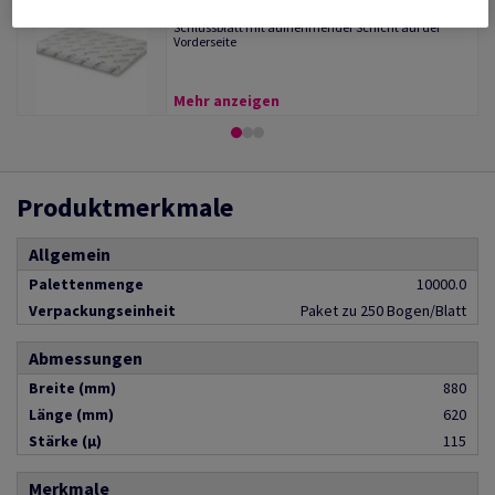
(39 Artikel)
Schlussblatt mit aufnehmender Schicht auf der
Vorderseite
Mehr anzeigen
Produktmerkmale
Allgemein
Palettenmenge
10000.0
Verpackungseinheit
Paket zu 250 Bogen/Blatt
Abmessungen
Breite (mm)
880
Länge (mm)
620
Stärke (µ)
115
Merkmale