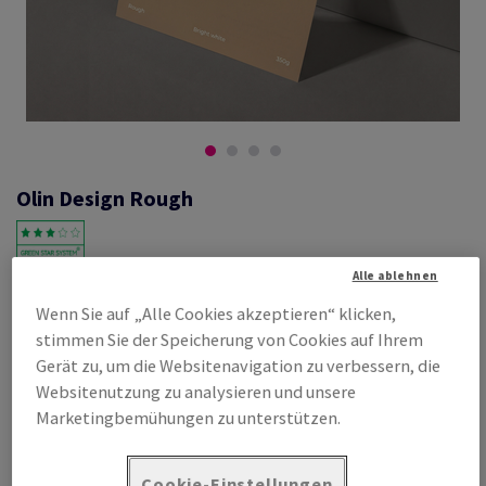
Olin Design Rough
Alle ablehnen
#600690
Wenn Sie auf „Alle Cookies akzeptieren“ klicken,
Olin, Rough, Bright White, matt, holzfrei ECF, 350g/m2, 720mm x
stimmen Sie der Speicherung von Cookies auf Ihrem
1020mm, B1+, SB, Paket zu 75 Bogen/Blatt, FSC Mix Credit
Gerät zu, um die Websitenavigation zu verbessern, die
Produktinformation
Produkt weiterempfehlen
Websitenutzung zu analysieren und unsere
Marketingbemühungen zu unterstützen.
Listenpreis
€ 1 240,76
pro 1 000 Bogen
Cookie-Einstellungen