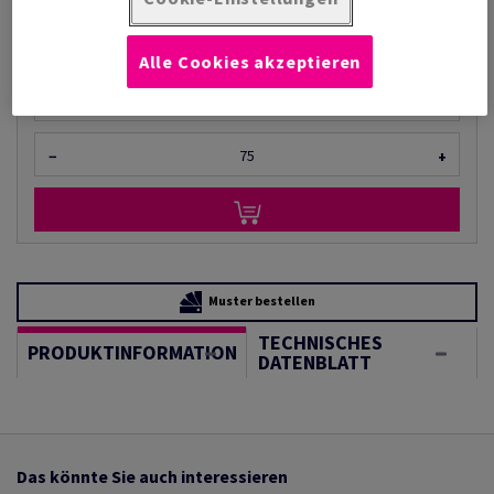
(257 kg )
LIEFERZEIT 2-3 TAGE
Alle Cookies akzeptieren
Mengeneinheiten
Bogen
−
+
Muster bestellen
TECHNISCHES
PRODUKTINFORMATION
DATENBLATT
Das könnte Sie auch interessieren