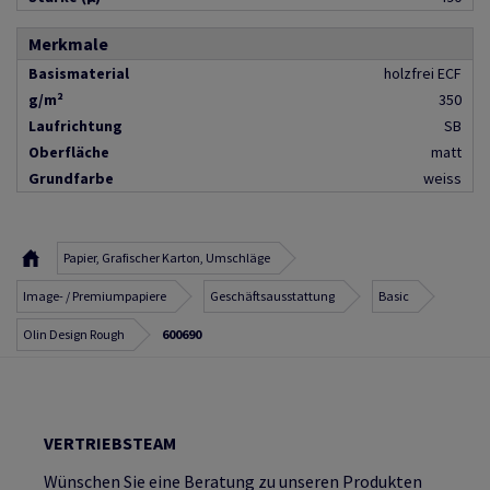
Merkmale
Basismaterial
holzfrei ECF
g/m²
350
Laufrichtung
SB
Oberfläche
matt
Grundfarbe
weiss
Papier, Grafischer Karton, Umschläge
Image- / Premiumpapiere
Geschäftsausstattung
Basic
Olin Design Rough
600690
VERTRIEBSTEAM
Wünschen Sie eine Beratung zu unseren Produkten