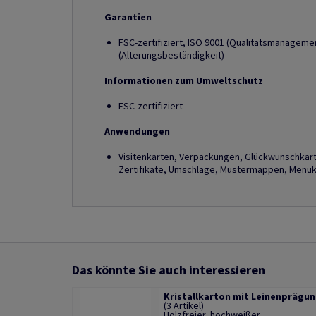
Garantien
FSC-zertifiziert, ISO 9001 (Qualitätsmanagem
(Alterungsbeständigkeit)
Informationen zum Umweltschutz
FSC-zertifiziert
Anwendungen
Visitenkarten, Verpackungen, Glückwunschkarte
Zertifikate, Umschläge, Mustermappen, Menüka
Das könnte Sie auch interessieren
Kristallkarton mit Leinenprägu
(3 Artikel)
Holzfreier, hochweißer