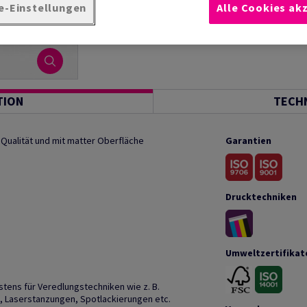
e-Einstellungen
Alle Cookies ak
TION
TECH
 Qualität und mit matter Oberfläche
Garantien
Drucktechniken
Umweltzertifikat
stens für Veredlungstechniken wie z. B.
, Laserstanzungen, Spotlackierungen etc.