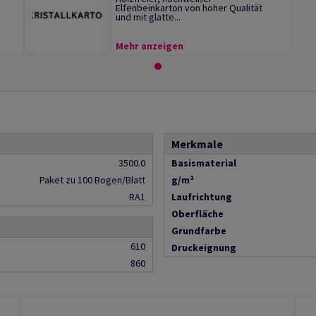
Elfenbeinkarton von hoher Qualität
und mit glatte...
Mehr anzeigen
Merkmale
3500.0
Basismaterial
Paket zu 100 Bogen/Blatt
g/m²
RA1
Laufrichtung
Oberfläche
Grundfarbe
610
Druckeignung
860