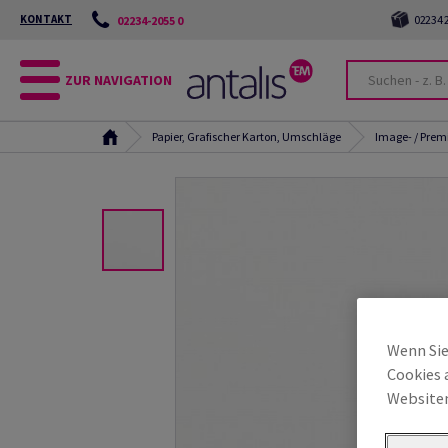
KONTAKT
02234 2
02234-2055 0
ZUR NAVIGATION
Papier, Grafischer Karton, Umschläge
Image- / Pre
Wenn Sie
Cookies 
Websiten