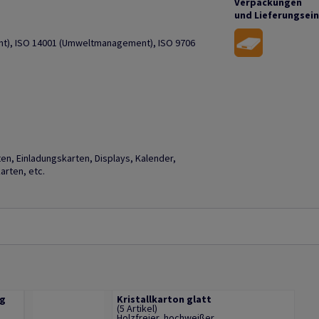
Verpackungen
und Lieferungsei
ent), ISO 14001 (Umweltmanagement), ISO 9706
n, Einladungskarten, Displays, Kalender,
rten, etc.
ng
Kristallkarton glatt
(5 Artikel)
Holzfreier, hochweißer