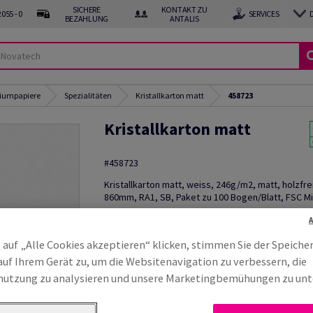
SICHERE
KONTAKT ZU
055 - 0
SERVICES
BEZAHLUNG
ANTALIS
miumpapiere
Spezialitäten
Kristallkarton matt
458723
Kristallkarton matt
#458723
Kristallkarton matt, weiss, 246g/m2, matt, holzfr
860mm, RA1, SB, Paket zu 100 Bogen/Blatt, FSC Mi
Muster bestellen
 auf „Alle Cookies akzeptieren“ klicken, stimmen Sie der Speiche
Produktinformation
Produkt weite
auf Ihrem Gerät zu, um die Websitenavigation zu verbessern, die
utzung zu analysieren und unsere Marketingbemühungen zu unt