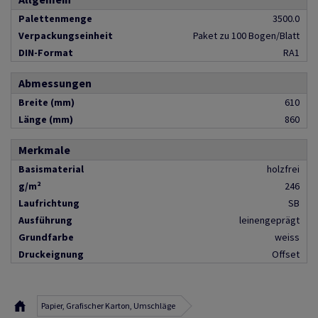
Palettenmenge
3500.0
Verpackungseinheit
Paket zu 100 Bogen/Blatt
DIN-Format
RA1
Abmessungen
Breite (mm)
610
Länge (mm)
860
Merkmale
Basismaterial
holzfrei
g/m²
246
Laufrichtung
SB
Ausführung
leinengeprägt
Grundfarbe
weiss
Druckeignung
Offset
Papier, Grafischer Karton, Umschläge