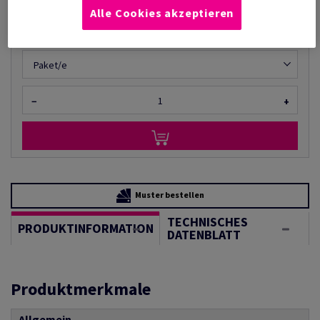
(129 kg )
Alle Cookies akzeptieren
AUF LAGER
Mengeneinheiten
Paket/e
−
+
Muster bestellen
TECHNISCHES
PRODUKTINFORMATION
DATENBLATT
Produktmerkmale
Allgemein