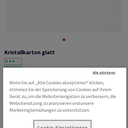
Kristallkarton glatt
Alle ablehnen
#458714
Wenn Sie auf „Alle Cookies akzeptieren“ klicken,
Kristallkarton glatt, weiss, 185g/m2, beidseitig glatt, holzfrei, 430mm
stimmen Sie der Speicherung von Cookies auf Ihrem
x 610mm, RA2, SB, Paket zu 100 Bogen/Blatt, FSC Mix Credit
Gerät zu, um die Websitenavigation zu verbessern, die
Produktinformation
Produkt weiterempfehlen
Websitenutzung zu analysieren und unsere
Marketingbemühungen zu unterstützen.
Listenpreis
€ 518,20
pro 1 000 Bogen
Cookie-Einstellungen