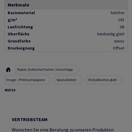
Merkmale
Basismaterial
holzfrei
g/m²
185
Laufrichtung
SB
Oberfläche
beidseitig glatt
Grundfarbe
weiss
Druckeignung
Offset
Papier, Grafischer Karton, Umschläge
Image- / Premiumpapiere
Spezialitäten
Kristallkarton glatt
458714
VERTRIEBSTEAM
Wünschen Sie eine Beratung zu unseren Produkten